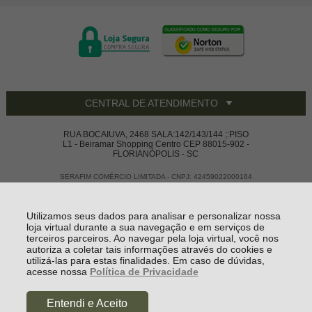
CENTRAL DE ATENDIMENTO
RUA BOCAIUVA, 2468 SALA:142/143/144 ;:PISO
L1 - Beiramar Shopping Centro CEP 88015-902 -
FLORIANÓPOLIS - SC
SERAFIM COMÉRCIO LIMITADA - CNPJ: 42459022000164
Todos os direitos reservados
-
Vivace House Ware
-
2026
Utilizamos seus dados para analisar e personalizar nossa
loja virtual durante a sua navegação e em serviços de
terceiros parceiros. Ao navegar pela loja virtual, você nos
autoriza a coletar tais informações através do cookies e
utilizá-las para estas finalidades. Em caso de dúvidas,
acesse nossa
Política de Privacidade
Entendi e Aceito