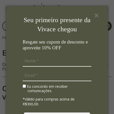
Seu primeiro presente da
Vivace chegou
Página Inicial
Entrega não disponível
Resgate seu cupom de desconto e
aproveite 10% OFF
Entrega não disponível
Desculpe, mas não temos entrega para a cidade escolhida.
Para mais informações: (48) 3658-4448
Eu concordo em receber
Confira nossas sugestões para
comunicações.
você
*Válido para compras acima de
R$300,00.