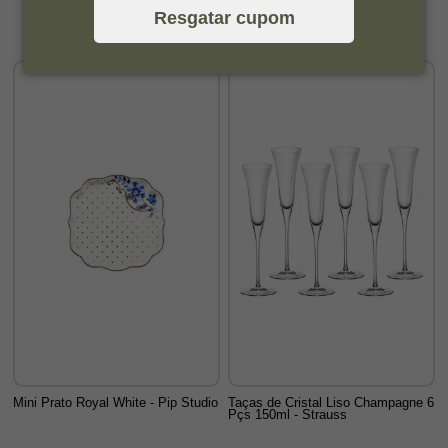
Resgatar cupom
Mini Prato Royal White - Pip Studio
Taças de Cristal Liso Champagne 6
Pçs 150ml - Strauss