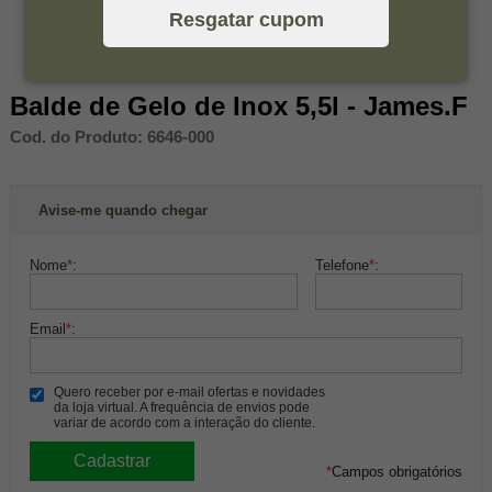
Resgatar cupom
Balde de Gelo de Inox 5,5l - James.F
Cod. do Produto: 6646-000
Avise-me quando chegar
Nome
*
:
Telefone
*
:
Email
*
:
Quero receber por e-mail ofertas e novidades
da loja virtual. A frequência de envios pode
variar de acordo com a interação do cliente.
*
Campos obrigatórios