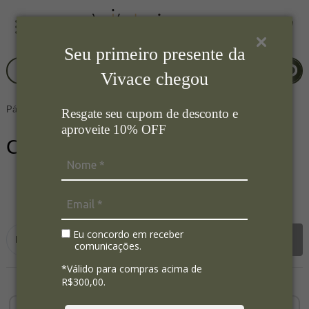
Seu primeiro presente da
Vivace chegou
Página Inicial
Mesa Posta
Copos e Taças
Resgate seu cupom de desconto e
aproveite 10% OFF
Copos e Taças
42
Ordenar por:
Eu concordo em receber
Filtrar
comunicações.
*Válido para compras acima de
R$300,00.