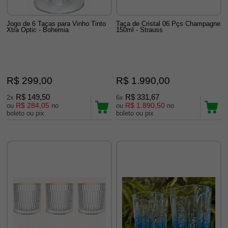
Jogo de 6 Taças para Vinho Tinto
Taça de Cristal 06 Pçs Champagne
Xtra Optic - Bohemia
150ml - Strauss
R$ 299,00
R$ 1.990,00
R$ 149,50
R$ 331,67
2x
6x
R$ 284,05
R$ 1.890,50
ou
no
ou
no
boleto ou pix
boleto ou pix