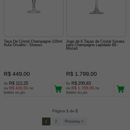
Taça De Cristal Champagne 210ml
Jogo de 6 Taças de Cristal Sonata
Aura Orvalho - Strauss
para Champagne Lapidado 69 -
Mozart
R$ 449,00
R$ 1.799,00
R$ 112,25
R$ 299,83
4x
6x
R$ 426,55
R$ 1.709,05
ou
no
ou
no
boleto ou pix
boleto ou pix
42
Produtos
Página
1
de
2
1
2
Próxima >