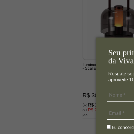
Seu pri
da Viva
Luminaria Mesa Alca Metal 
- Scalla
Resgate se
aproveite 
R$ 309,00
R$ 103,00
3x
R$ 293,55
ou
no boleto ou
pix
Eu concord