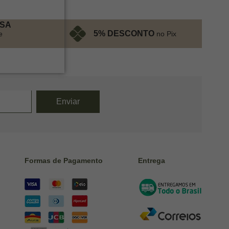
ESA
5% DESCONTO
no Pix
e
Formas de Pagamento
Entrega