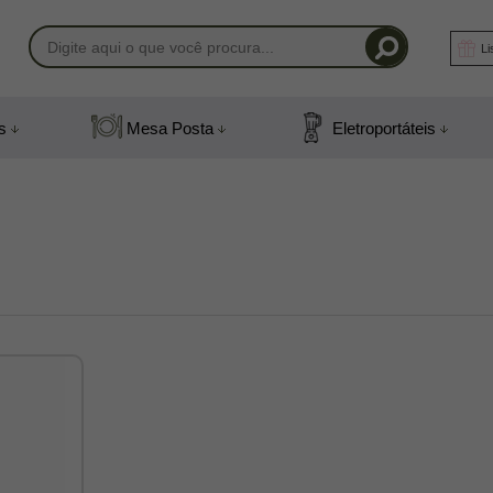
Li
-1408
s
Mesa Posta
Eletroportáteis
) 991831408
mail.com