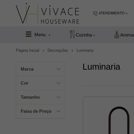
ATENDIMENTO
(48) 99183
Menu
Cozinha
Aroma
(48
Página Inicial
Decorações
Luminaria
vivacefloripa@hot
Luminaria
Marca
Cor
Tamanho
Faixa de Preço