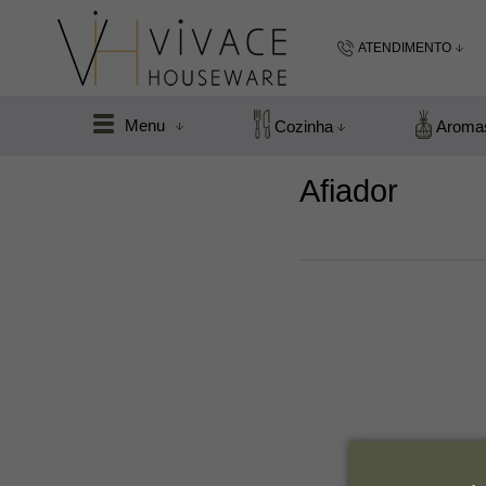
ATENDIMENTO
(48) 99183
Menu
Cozinha
Aroma
(48
Afiador
vivacefloripa@hot