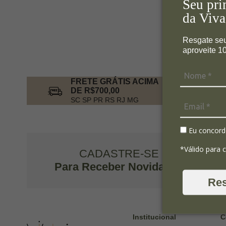
Seu pri
da Viva
Resgate se
aproveite 
FRETE GRÁTIS ACIMA
DE R$700,00
SC SP PR RS RJ MG
Eu concord
*Válido para 
CADASTRE-SE
Para Receber Novidades
Re
Institucional
C