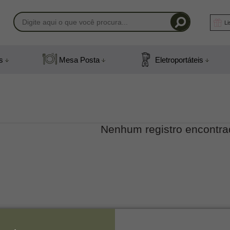
Li
-1408
s
Mesa Posta
Eletroportáteis
) 991831408
mail.com
Nenhum registro encontra