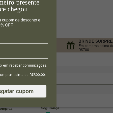
meiro presente
ce chegou
u cupom de desconto e
10% OFF
BRINDE SURPR
PARCELAMENTO
Em compras acima d
no Cartão de Crédito
R$700
o em receber comunicações.
compras acima de R$300,00.
sgatar cupom
Segurança
ompras