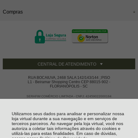
Compras
CENTRAL DE ATENDIMENTO
RUA BOCAIUVA, 2468 SALA:142/143/144 ;:PISO
L1 - Beiramar Shopping Centro CEP 88015-902 -
FLORIANÓPOLIS - SC
SERAFIM COMÉRCIO LIMITADA - CNPJ: 42459022000164
Todos os direitos reservados
-
Vivace House Ware
-
2026
Utilizamos seus dados para analisar e personalizar nossa
loja virtual durante a sua navegação e em serviços de
terceiros parceiros. Ao navegar pela loja virtual, você nos
autoriza a coletar tais informações através do cookies e
utilizá-las para estas finalidades. Em caso de dúvidas,