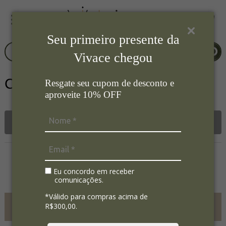
Seu primeiro presente da
Vivace chegou
Cinzeiro
Resgate seu cupom de desconto e
aproveite 10% OFF
Filtrar
Nenhum registro encontrado.
Eu concordo em receber
comunicações.
*Válido para compras acima de
FRETE GRÁTIS ACIMA DE
R$300,00.
R$700,00
SC SP PR RS RJ MG