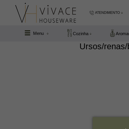
ATENDIMENTO
(48) 99183
Menu
Cozinha
Aroma
(48
Ursos/renas/
vivacefloripa@hot