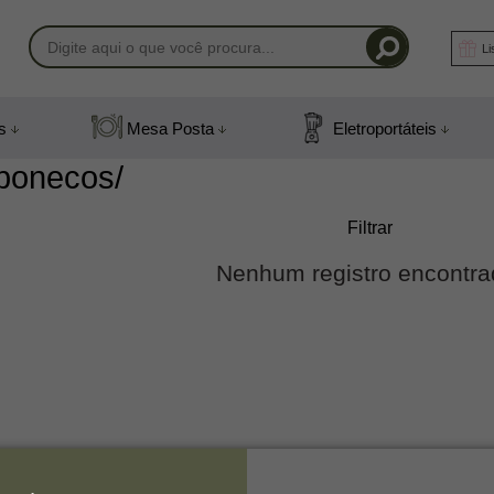
Li
-1408
s
Mesa Posta
Eletroportáteis
) 991831408
bonecos/
mail.com
Filtrar
Nenhum registro encontra