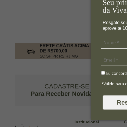
Seu pri
da Viva
Resgate se
aproveite 
FRETE GRÁTIS ACIMA
DE R$700,00
SC SP PR RS RJ MG
Eu concord
*Válido para 
CADASTRE-SE
Para Receber Novidades
Re
Institucional
C