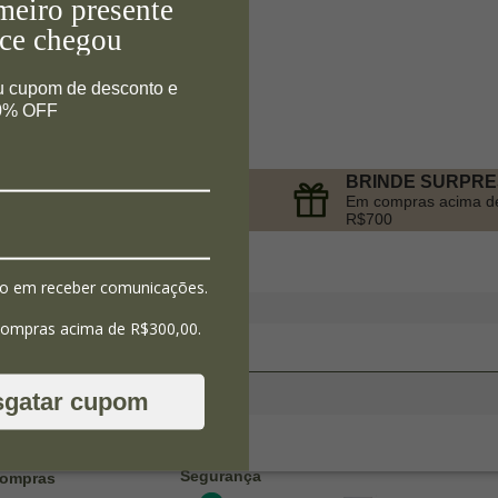
meiro presente
ce chegou
u cupom de desconto e
10% OFF
BRINDE SURPR
PARCELAMENTO
Em compras acima d
no Cartão de Crédito
R$700
o em receber comunicações.
compras acima de R$300,00.
sgatar cupom
Segurança
ompras