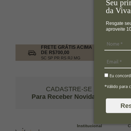
Seu pri
da Viva
Resgate se
aproveite 
FRETE GRÁTIS ACIMA
DE R$700,00
SC SP PR RS RJ MG
Eu concord
*Válido para 
CADASTRE-SE
Para Receber Novidades
Re
Institucional
C