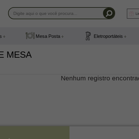
Li
-1408
s
Mesa Posta
Eletroportáteis
) 991831408
E MESA
mail.com
Nenhum registro encontra