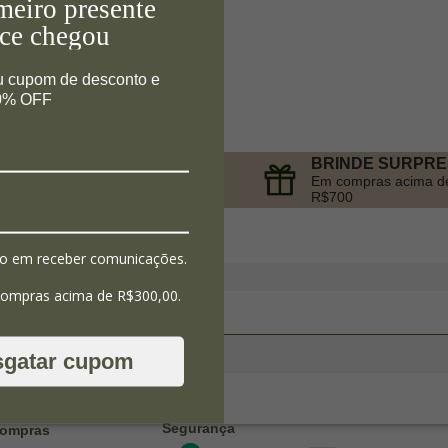
meiro presente
ce chegou
u cupom de desconto e
10% OFF
BRINDE SURPR
PARCELAMENTO
Em compras acima d
no Cartão de Crédito
R$700
o em receber comunicações.
compras acima de R$300,00.
sgatar cupom
Segurança
ompras