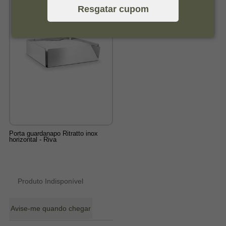
Resgatar cupom
Porta guardanapo Ritratto inox
horizontal - Riva
Produto Indisponível
Avise-me quando chegar