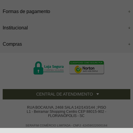
Formas de pagamento
Institucional
Compras
CENTRAL DE ATENDIMENTO
RUA BOCAIUVA, 2468 SALA:142/143/144 ;:PISO
L1 - Beiramar Shopping Centro CEP 88015-902 -
FLORIANÓPOLIS - SC
SERAFIM COMÉRCIO LIMITADA - CNPJ: 42459022000164
Todos os direitos reservados
-
Vivace House Ware
-
2026