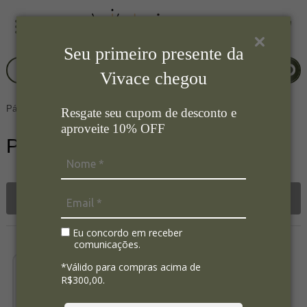
Seu primeiro presente da
Vivace chegou
Página Inicial
Mesa Posta
Porta Guardanapo
Resgate seu cupom de desconto e
aproveite 10% OFF
Porta Guardanapo
Filtrar
Eu concordo em receber
comunicações.
*Válido para compras acima de
R$300,00.