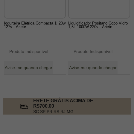
Iogurteira Elétrica Compacta 1l 20w
Liquidificador Positano Copo Vidro
127v - Ariete
1,5L 1000W 220v - Ariete
Produto Indisponível
Produto Indisponível
Avise-me quando chegar
Avise-me quando chegar
20
Produtos
FRETE GRÁTIS ACIMA DE
R$700,00
SC SP PR RS RJ MG