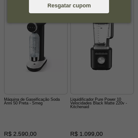
Resgatar cupom
Máquina de Gaseificação Soda
Liquidificador Pure Power 10
Anni 50 Preta - Smeg
Velocidades Black Matte 220v -
Kitchenaid
R$ 2.590,00
R$ 1.099,00