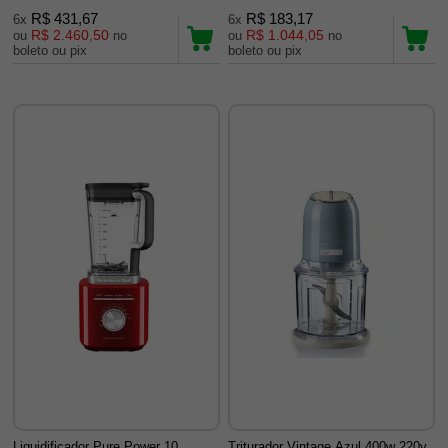
R$ 431,67
R$ 183,17
6x
6x
R$ 2.460,50
R$ 1.044,05
ou
no
ou
no
boleto ou pix
boleto ou pix
Liquidificador Pure Power 10
Triturador Vintage Azul 400w 220v