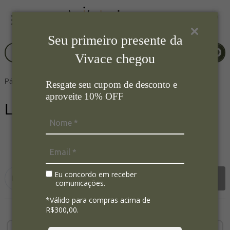
Seu primeiro presente da
Vivace chegou
Página Inicial
Eletroportateis
Liquidificador
Resgate seu cupom de desconto e
aproveite 10% OFF
Liquidificador
20
Ordenar por:
Eu concordo em receber
Filtrar
comunicações.
*Válido para compras acima de
R$300,00.