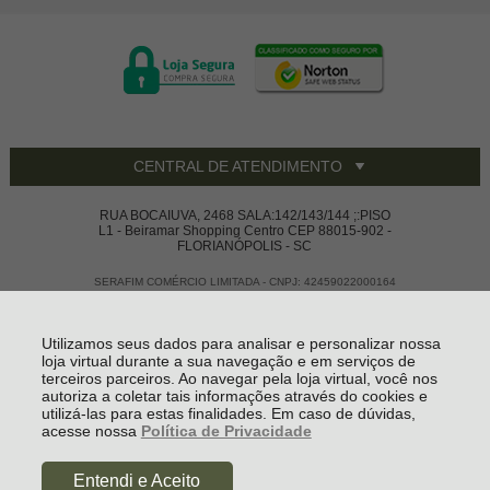
CENTRAL DE ATENDIMENTO
RUA BOCAIUVA, 2468 SALA:142/143/144 ;:PISO
L1 - Beiramar Shopping Centro CEP 88015-902 -
FLORIANÓPOLIS - SC
SERAFIM COMÉRCIO LIMITADA - CNPJ: 42459022000164
Todos os direitos reservados
-
Vivace House Ware
-
2026
Utilizamos seus dados para analisar e personalizar nossa
loja virtual durante a sua navegação e em serviços de
terceiros parceiros. Ao navegar pela loja virtual, você nos
autoriza a coletar tais informações através do cookies e
utilizá-las para estas finalidades. Em caso de dúvidas,
acesse nossa
Política de Privacidade
Entendi e Aceito