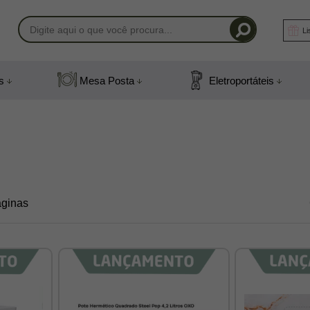
Li
-1408
s
Mesa Posta
Eletroportáteis
) 991831408
mail.com
áginas