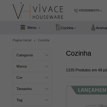
ATENDIMENTO
(48) 99183
Menu
Cozinha
Aroma
(48
Página Inicial
Cozinha
vivacefloripa@hot
Cozinha
Categoria
Marca
1335
Produtos em
48
p
Cor
Tamanho
Tag