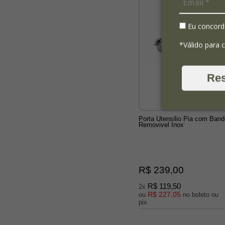
Eu concord
*Válido para 
Re
Porta Utensilio Pia com Band
Removivel Inox
R$ 239,00
R$ 119,50
2x
R$ 227,05
ou
no boleto ou
pix