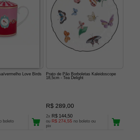
sa/vermelho Love Birds
Prato de Pão Borboletas Kaleidoscope
18,5cm - Tea Delight
R$ 289,00
R$ 144,50
2x
R$ 274,55
oleto
ou
no boleto ou
pix