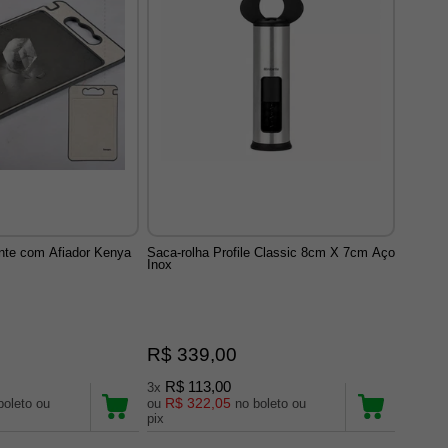
nte com Afiador Kenya
Saca-rolha Profile Classic 8cm X 7cm Aço
Inox
R$ 339,00
R$ 113,00
3x
R$ 322,05
ou
no boleto ou
pix