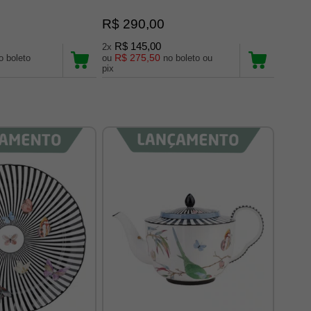
R$ 290,00
R$ 145,00
2x
R$ 275,50
oleto
ou
no boleto ou
pix