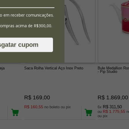
o em receber comunicações.
compras acima de R$300,00.
sgatar cupom
eja
Saca Rolha Vertical Aço Inox Preto
Bule Medallion Ro
- Pip Studio
R$ 169,00
R$ 1.869,00
R$ 160,55
R$ 311,50
no boleto ou pix
6x
R$ 1.775,55
ou
no b
ou pix