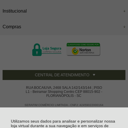
Institucional
Compras
CENTRAL DE ATENDIMENTO
RUA BOCAIUVA, 2468 SALA:142/143/144 ;:PISO
L1 - Beiramar Shopping Centro CEP 88015-902 -
FLORIANÓPOLIS - SC
SERAFIM COMÉRCIO LIMITADA - CNPJ: 42459022000164
Todos os direitos reservados
-
Vivace House Ware
-
2026
Utilizamos seus dados para analisar e personalizar nossa
loja virtual durante a sua navegação e em serviços de