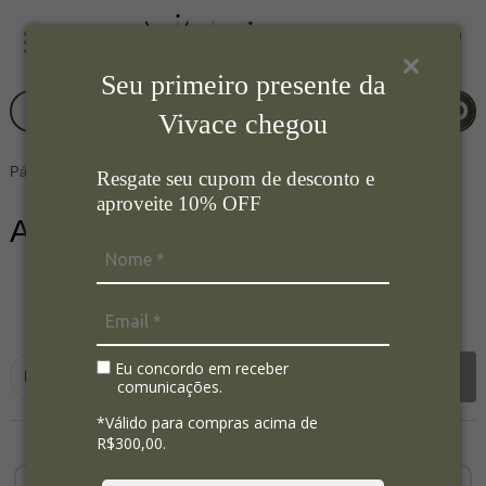
Seu primeiro presente da
Vivace chegou
Página Inicial
Mesa Posta
Açucareiro
Resgate seu cupom de desconto e
aproveite 10% OFF
Açucareiro
14
Ordenar por:
Eu concordo em receber
Filtrar
comunicações.
*Válido para compras acima de
R$300,00.