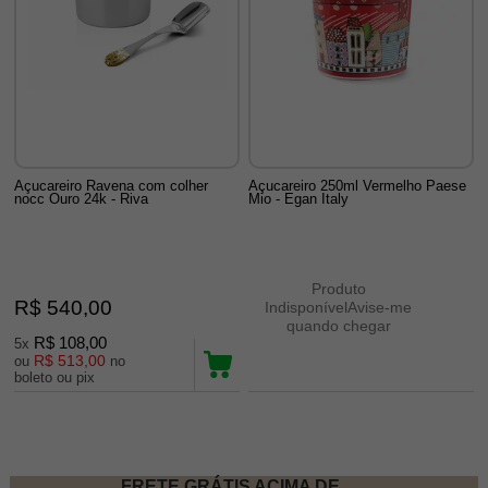
Açucareiro Ravena com colher
Açucareiro 250ml Vermelho Paese
nocc Ouro 24k - Riva
Mio - Egan Italy
Produto
R$ 540,00
Indisponível
Avise-me
quando chegar
R$ 108,00
5x
R$ 513,00
ou
no
boleto ou pix
14
Produtos
FRETE GRÁTIS ACIMA DE