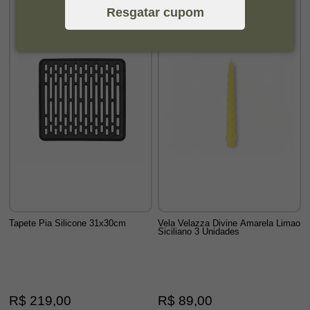
Resgatar cupom
Tapete Pia Silicone 31x30cm
Vela Velazza Divine Amarela Limao
Siciliano 3 Unidades
R$ 219,00
R$ 89,00