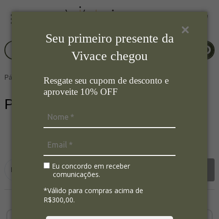
Seu primeiro presente da
Vivace chegou
Página Inicial
Padrão
Padrão
Resgate seu cupom de desconto e
aproveite 10% OFF
Padrão
64
Ordenar por:
Eu concordo em receber
Filtrar
comunicações.
*Válido para compras acima de
R$300,00.