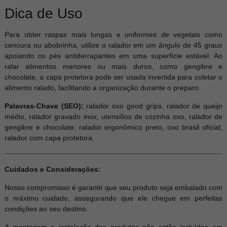
Dica de Uso
Para obter raspas mais longas e uniformes de vegetais como
cenoura ou abobrinha, utilize o ralador em um ângulo de 45 graus
apoiando os pés antiderrapantes em uma superfície estável. Ao
ralar alimentos menores ou mais duros, como gengibre e
chocolate, a capa protetora pode ser usada invertida para coletar o
alimento ralado, facilitando a organização durante o preparo.
Palavras-Chave (SEO):
ralador oxo good grips, ralador de queijo
médio, ralador gravado inox, utensílios de cozinha oxo, ralador de
gengibre e chocolate, ralador ergonômico preto, oxo brasil oficial,
ralador com capa protetora.
Cuidados e Considerações:
Nosso compromisso é garantir que seu produto seja embalado com
o máximo cuidado, assegurando que ele chegue em perfeitas
condições ao seu destino.
A montagem e instalação dos produtos não estão incluídas em