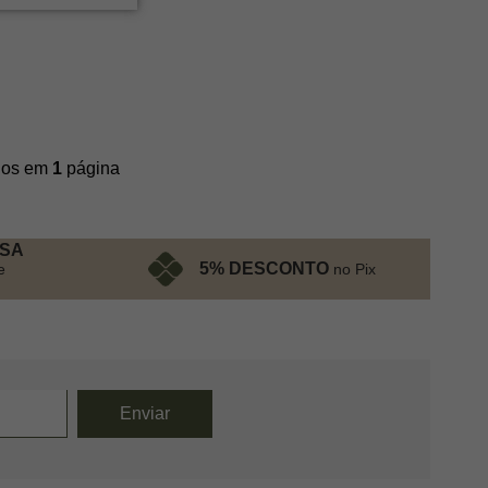
ídos em
1
página
ESA
5% DESCONTO
no Pix
e