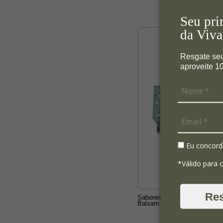
Seu pri
da Viva
Resgate se
aproveite 
Eu concord
*Válido para 
Re
Sabonete em Barra 260g Wint
Balsam - Michel Design