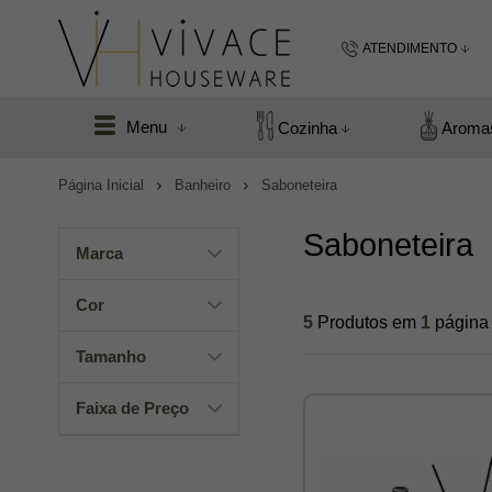
ATENDIMENTO
(48) 99183
Menu
Cozinha
Aroma
(48
Página Inicial
Banheiro
Saboneteira
vivacefloripa@hot
Saboneteira
Marca
Cor
5
Produtos em
1
página
Tamanho
Faixa de Preço