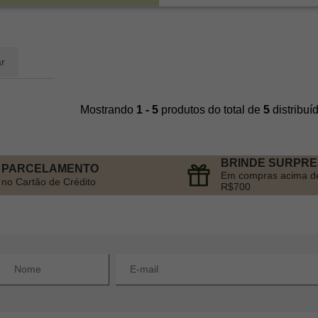
r
Mostrando
1 - 5
produtos do total de
5
distribu
BRINDE SURPR
PARCELAMENTO
Em compras acima d
no Cartão de Crédito
R$700