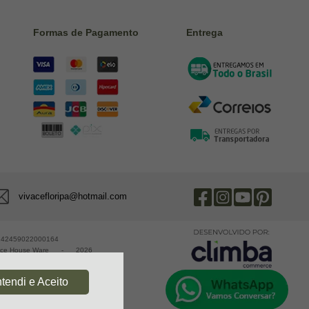
Formas de Pagamento
Entrega
vivacefloripa@hotmail.com
 42459022000164
ace House Ware
-
2026
tendi e Aceito