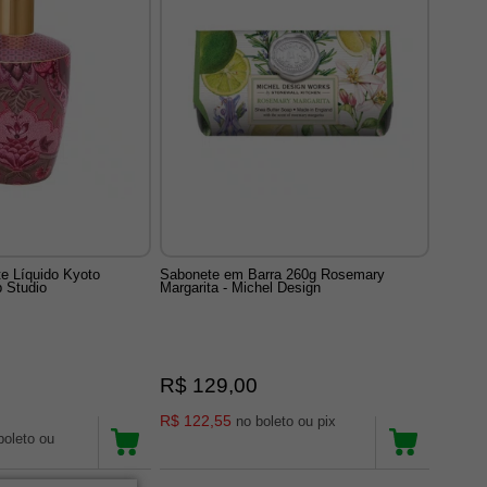
e Líquido Kyoto
Sabonete em Barra 260g Rosemary
p Studio
Margarita - Michel Design
R$ 129,00
R$ 122,55
no boleto ou pix