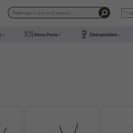
Li
-1408
s
Mesa Posta
Eletroportáteis
) 991831408
mail.com