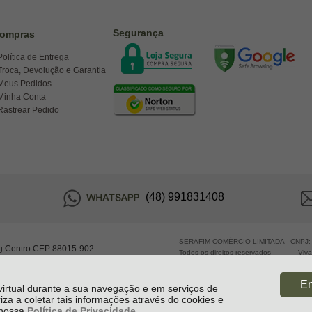
Segurança
ompras
Política de Entrega
Troca, Devolução e Garantia
Meus Pedidos
Minha Conta
Rastrear Pedido
(48) 991831408
SERAFIM COMÉRCIO LIMITADA - CNPJ:
g Centro CEP 88015-902 -
Todos os direitos reservados
-
Viv
En
 virtual durante a sua navegação e em serviços de
riza a coletar tais informações através do cookies e
e nossa
Política de Privacidade