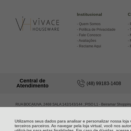
Institucional
C
Quem Somos
Política de Privacidade
Fale Conosco
Avaliações
Reclame Aqui
Central de
(48) 99183-1408
Atendimento
RUA BOCAIUVA, 2468 SALA:142/143/144 ;:PISO L1 - Beiramar Shoppin
FLORIANÓPOLIS - SC
Utilizamos seus dados para analisar e personalizar nossa loja
terceiros parceiros. Ao navegar pela loja virtual, você nos auto
utilizá-las para estas finalidades. Em caso de dúvidas, acess