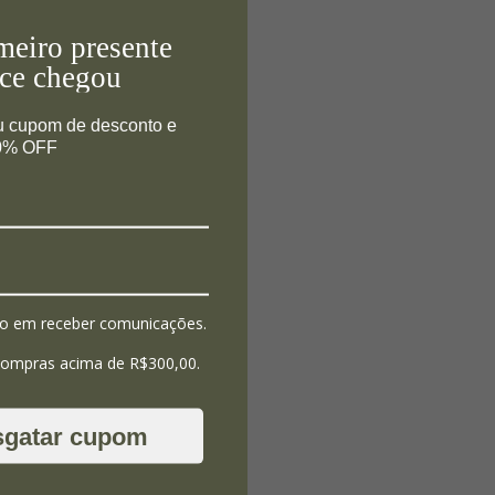
meiro presente
ce chegou
u cupom de desconto e
10% OFF
o em receber comunicações.
compras acima de R$300,00.
sgatar cupom
erberry e