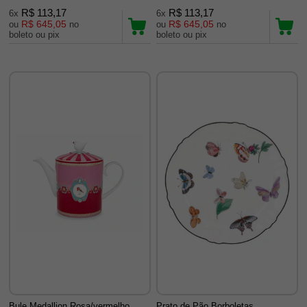
R$ 113,17
R$ 113,17
6x
6x
R$ 645,05
R$ 645,05
ou
no
ou
no
boleto ou pix
boleto ou pix
Bule Medallion Rosa/vermelho
Prato de Pão Borboletas