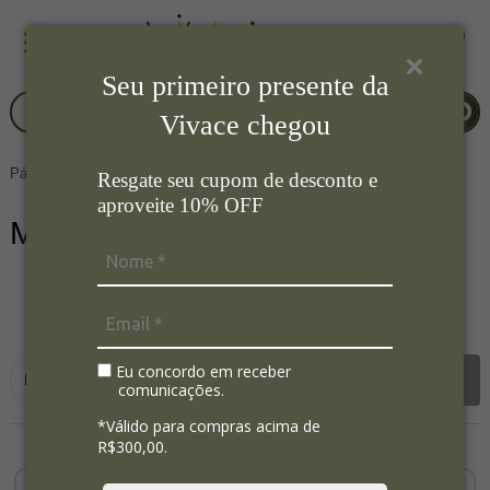
Seu primeiro presente da
Vivace chegou
Página Inicial
Mesa Posta
Resgate seu cupom de desconto e
aproveite 10% OFF
Mesa Posta
741
Ordenar por:
Eu concordo em receber
Filtrar
comunicações.
*Válido para compras acima de
R$300,00.