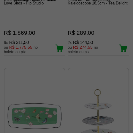
Love Birds - Pip Studio
Kaleidoscope 18,5cm - Tea Delight
R$ 1.869,00
R$ 289,00
R$ 311,50
R$ 144,50
6x
2x
R$ 1.775,55
R$ 274,55
ou
no
ou
no
boleto ou pix
boleto ou pix