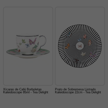
Xícaras de Café Borboletas
Prato de Sobremesa Listrado
Kaleidoscope 85ml - Tea Delight
Kaleidoscope 22cm - Tea Delight