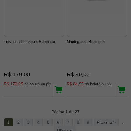
Travessa Retangula Borboleta
Mantegueira Borboleta
R$ 179,00
R$ 89,00
R$ 170,05
R$ 84,55
no boleto ou pix
no boleto ou pix
741
Produtos
Página
1
de
27
1
2
3
4
5
6
7
8
9
Próxima >
...
Última »