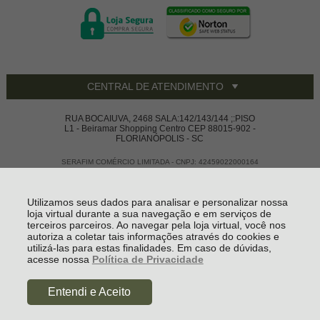
CENTRAL DE ATENDIMENTO
RUA BOCAIUVA, 2468 SALA:142/143/144 ;:PISO
L1 - Beiramar Shopping Centro CEP 88015-902 -
FLORIANÓPOLIS - SC
SERAFIM COMÉRCIO LIMITADA - CNPJ: 42459022000164
Todos os direitos reservados
-
Vivace House Ware
-
2026
Utilizamos seus dados para analisar e personalizar nossa
loja virtual durante a sua navegação e em serviços de
terceiros parceiros. Ao navegar pela loja virtual, você nos
autoriza a coletar tais informações através do cookies e
utilizá-las para estas finalidades. Em caso de dúvidas,
acesse nossa
Política de Privacidade
Entendi e Aceito