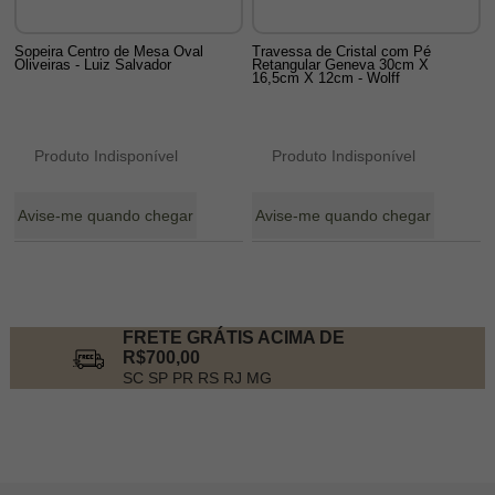
Sopeira Centro de Mesa Oval
Travessa de Cristal com Pé
Oliveiras - Luiz Salvador
Retangular Geneva 30cm X
16,5cm X 12cm - Wolff
Produto Indisponível
Produto Indisponível
Avise-me quando chegar
Avise-me quando chegar
12
Produtos
FRETE GRÁTIS ACIMA DE
R$700,00
SC SP PR RS RJ MG