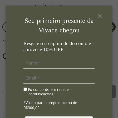
Seu primeiro presente da
Vivace chegou
Página Inicial
Decorações
Centro de Mesa / Fruteira
Resgate seu cupom de desconto e
aproveite 10% OFF
Centro de Mesa / Fruteira
12
Ordenar por:
Eu concordo em receber
Filtrar
comunicações.
*Válido para compras acima de
R$300,00.