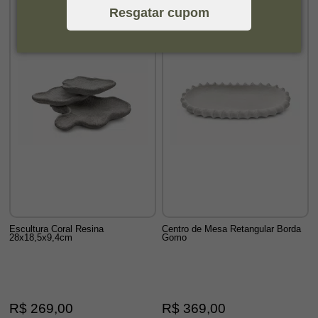
Resgatar cupom
Escultura Coral Resina
Centro de Mesa Retangular Borda
28x18,5x9,4cm
Gomo
R$ 269,00
R$ 369,00