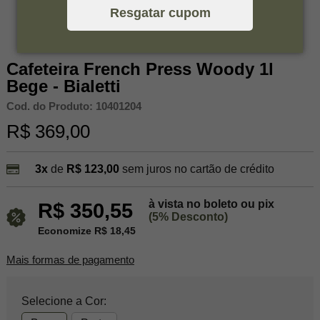
Resgatar cupom
Cafeteira French Press Woody 1l
Bege - Bialetti
Cod. do Produto: 10401204
R$ 369,00
3x
de
R$ 123,00
sem juros no cartão de crédito
à vista no boleto ou pix
R$ 350,55
(5% Desconto)
Economize R$ 18,45
Mais formas de pagamento
Selecione a Cor: