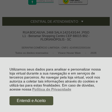
CENTRAL DE ATENDIMENTO
RUA BOCAIUVA, 2468 SALA:142/143/144 ;:PISO
L1 - Beiramar Shopping Centro CEP 88015-902 -
FLORIANÓPOLIS - SC
SERAFIM COMÉRCIO LIMITADA - CNPJ: 42459022000164
Todos os direitos reservados
-
Vivace House Ware
-
2026
Utilizamos seus dados para analisar e personalizar nossa
loja virtual durante a sua navegação e em serviços de
terceiros parceiros. Ao navegar pela loja virtual, você nos
autoriza a coletar tais informações através do cookies e
utilizá-las para estas finalidades. Em caso de dúvidas,
acesse nossa
Política de Privacidade
R$ 350,55
Entendi e Aceito
à vista no boleto ou pix
(5% Desconto)
COMPRAR
Economize R$ 18,45