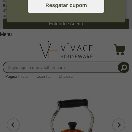
Resgatar cupom
autoriza a coletar tais informações através do cookies e
utilizá-las para estas finalidades. Em caso de dúvidas,
acesse nossa
Política de Privacidade
Entendi e Aceito
Menu
Página Inicial
Cozinha
Chaleira