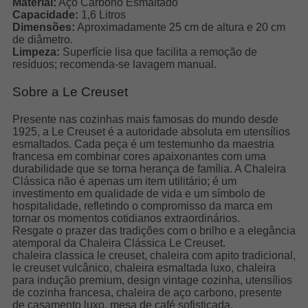
Material:
Aço Carbono Esmaltado
Capacidade:
1,6 Litros
Dimensões:
Aproximadamente 25 cm de altura e 20 cm
de diâmetro.
Limpeza:
Superfície lisa que facilita a remoção de
resíduos; recomenda-se lavagem manual.
Sobre a Le Creuset
Presente nas cozinhas mais famosas do mundo desde
1925, a Le Creuset é a autoridade absoluta em utensílios
esmaltados. Cada peça é um testemunho da maestria
francesa em combinar cores apaixonantes com uma
durabilidade que se torna herança de família. A Chaleira
Clássica não é apenas um item utilitário; é um
investimento em qualidade de vida e um símbolo de
hospitalidade, refletindo o compromisso da marca em
tornar os momentos cotidianos extraordinários.
Resgate o prazer das tradições com o brilho e a elegância
atemporal da Chaleira Clássica Le Creuset.
chaleira classica le creuset, chaleira com apito tradicional,
le creuset vulcânico, chaleira esmaltada luxo, chaleira
para indução premium, design vintage cozinha, utensílios
de cozinha francesa, chaleira de aço carbono, presente
de casamento luxo, mesa de café sofisticada.