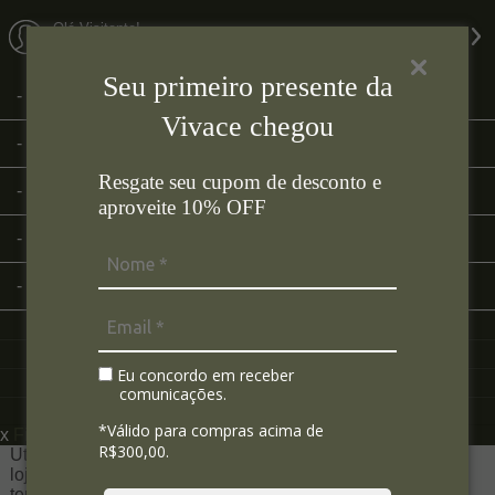
Olá Visitante!
Acesse sua conta e pedidos
Seu primeiro presente da
Página Inicial
Vivace chegou
Quem Somos
Resgate seu cupom de desconto e
Como Comprar
aproveite 10% OFF
Fale Conosco
Lista de Presentes
Eu concordo em receber
comunicações.
*Válido para compras acima de
x
Filtre sua Pesquisa:
R$300,00.
Utilizamos seus dados para analisar e personalizar nossa
loja virtual durante a sua navegação e em serviços de
terceiros parceiros. Ao navegar pela loja virtual, você nos