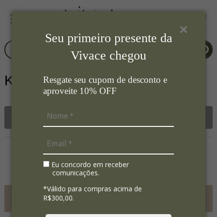
Seu primeiro presente da
Vivace chegou
Kit
Resgate seu cupom de desconto e
aproveite 10% OFF
Filtrar
Nenhum registro encontrado.
Eu concordo em receber
comunicações.
*Válido para compras acima de
FRETE GRÁTIS ACIMA DE
R$300,00.
R$700,00
SC SP PR RS RJ MG