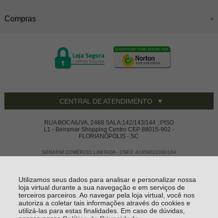
Compras
CENTRAL DE ATENDIMENTO
RUA BOCAIUVA, 2468 SALA:142/143/144 ;:PISO
L1 - Beiramar Shopping Centro CEP 88015-902 -
FLORIANÓPOLIS - SC
SERAFIM COMÉRCIO LIMITADA - CNPJ: 42459022000164
Todos os direitos reservados
-
Vivace House Ware
-
2026
Utilizamos seus dados para analisar e personalizar nossa
loja virtual durante a sua navegação e em serviços de
terceiros parceiros. Ao navegar pela loja virtual, você nos
autoriza a coletar tais informações através do cookies e
utilizá-las para estas finalidades. Em caso de dúvidas,