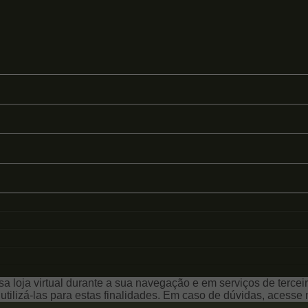
a loja virtual durante a sua navegação e em serviços de terceiro
e utilizá-las para estas finalidades. Em caso de dúvidas, acess