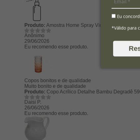
Eu concord
Produto:
Amostra Home Spray Vicace 10ml - Pet
*Válido para 
Anônimo
29/06/2026
Eu recomendo esse produto.
Re
Copos bonitos e de qualidade
Muito bonito e de qualidade
Produto:
Copo Acrílico Detalhe Bambu Degradê 59
Daisi P.
26/06/2026
Eu recomendo esse produto.