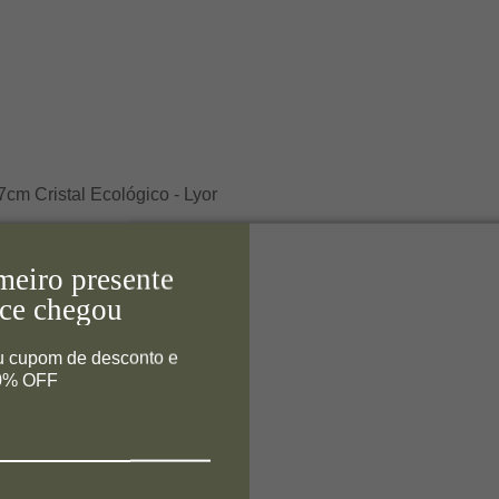
m Cristal Ecológico - Lyor
meiro presente
ce chegou
u cupom de desconto e
10% OFF
 26cm - Tea Delight