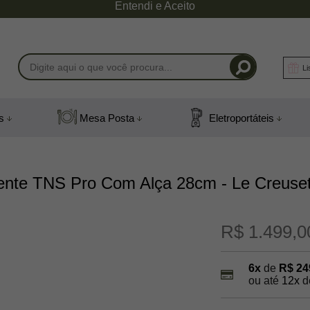
Entendi e Aceito
Li
-1408
s
Mesa Posta
Eletroportáteis
) 991831408
mail.com
rente TNS Pro Com Alça 28cm - Le Creuse
R$ 1.499,0
6x
de
R$ 24
ou até
12x
d