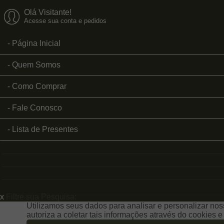
Olá Visitante!
Acesse sua conta e pedidos
Página Inicial
Quem Somos
Como Comprar
Fale Conosco
Lista de Presentes
x
Filtre sua Pesquisa:
Utilizamos seus dados para analisar e personalizar noss
autoriza a coletar tais informações através do cookies 