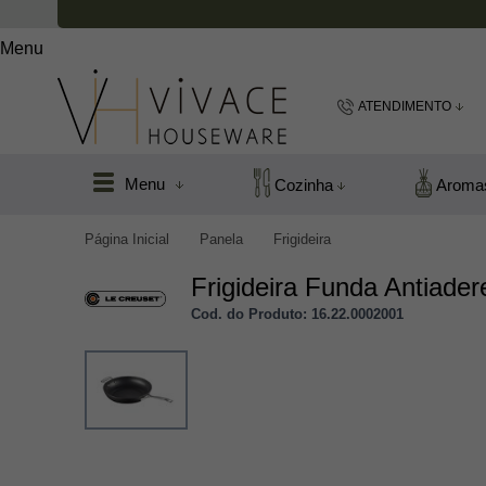
Menu
ATENDIMENTO
(48) 99183
Menu
Cozinha
Aroma
(48
Página Inicial
Panela
Frigideira
vivacefloripa@hot
Frigideira Funda Antiade
Cod. do Produto: 16.22.0002001