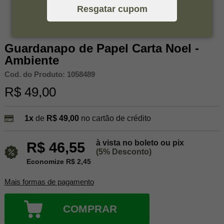
Resgatar cupom
Guardanapo de Papel Carta Noel -
Ambiente
Cod. do Produto: 1058489
R$ 49,00
1x
de
R$ 49,00
no cartão de crédito
à vista no boleto ou pix
R$ 46,55
(5% Desconto)
Economize R$ 2,45
Mais formas de pagamento
COMPRAR