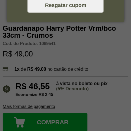
Resgatar cupom
Guardanapo Harry Potter Vrm/bco
33cm - Crumos
Cod. do Produto: 1089541
R$ 49,00
1x
de
R$ 49,00
no cartão de crédito
à vista no boleto ou pix
R$ 46,55
(5% Desconto)
Economize R$ 2,45
Mais formas de pagamento
COMPRAR