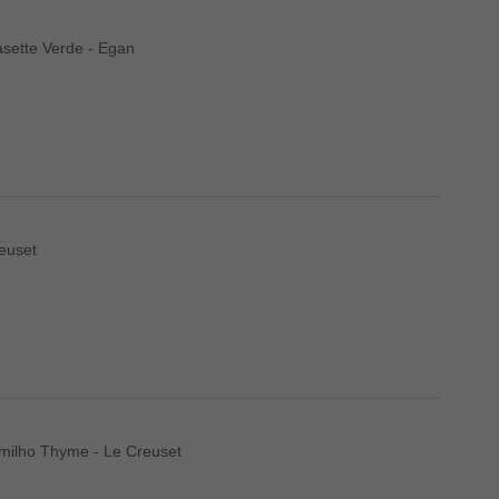
sette Verde - Egan
euset
omilho Thyme - Le Creuset