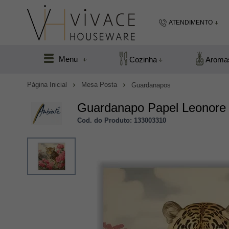
ATENDIMENTO
(48) 99183
Menu
Cozinha
Aroma
(48
Página Inicial
Mesa Posta
Guardanapos
vivacefloripa@hot
Guardanapo Papel Leonore
Cod. do Produto: 133003310