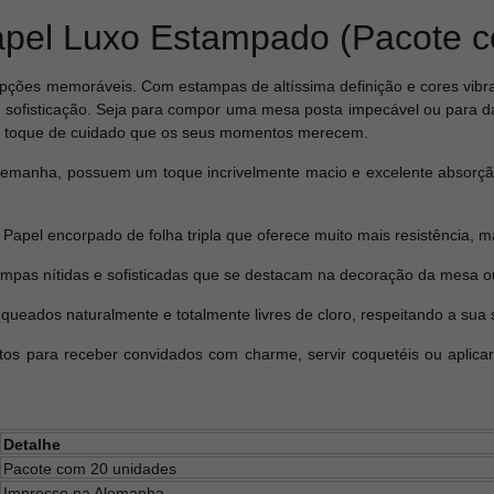
pel Luxo Estampado (Pacote c
ões memoráveis. Com estampas de altíssima definição e cores vibra
e e sofisticação. Seja para compor uma mesa posta impecável ou para da
o toque de cuidado que os seus momentos merecem.
lemanha, possuem um toque incrivelmente macio e excelente absorçã
Papel encorpado de folha tripla que oferece muito mais resistência, 
mpas nítidas e sofisticadas que se destacam na decoração da mesa ou 
queados naturalmente e totalmente livres de cloro, respeitando a sua
tos para receber convidados com charme, servir coquetéis ou aplica
Detalhe
Pacote com 20 unidades
Impresso na Alemanha