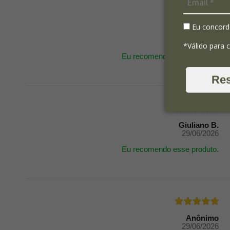
Eu concord
Andrea R.
20/07/2026
*Válido para 
Eu recomendo esse produto.
Re
Giuliano B.
29/06/2026
Eu recomendo esse produto.
Anônimo
29/06/2026