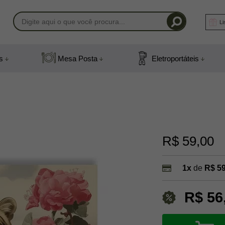
Li
-1408
s
Mesa Posta
Eletroportáteis
) 991831408
mail.com
R$ 59,00
1x
de
R$ 59
R$ 56