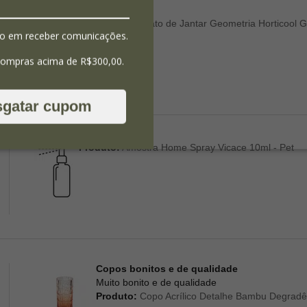
Produto:
Prato de Jantar Geometria Horticool G
o em receber comunicações.
compras acima de R$300,00.
sgatar cupom
Produto:
Amostra Home Spray Vicace 10ml - Pet
Copos bonitos e de qualidade
Muito bonito e de qualidade
Produto:
Copo Acrílico Detalhe Bambu Degradê