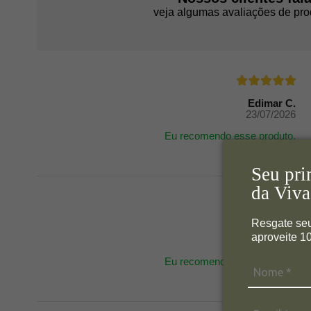
veja algumas avaliações de pro
Edimar C.
23/07/2026
Eu recomendo esse produto.
Seu pri
da Viva
Resgate se
Edimar C.
aproveite 
23/07/2026
Eu recomendo esse produto.