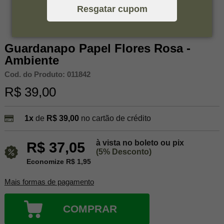
Resgatar cupom
Guardanapo Papel Flores Rosa -
Ambiente
Cod. do Produto: 011842
R$ 39,00
1x
de
R$ 39,00
no cartão de crédito
à vista no boleto ou pix
R$ 37,05
(5% Desconto)
Economize R$ 1,95
Mais formas de pagamento
COMPRAR