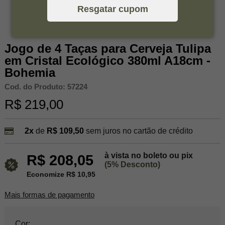
Resgatar cupom
Jogo de 4 Taças para Cerveja Tulipa
em Cristal Ecológico 380ml A18cm -
Bohemia
Cod. do Produto: 57224
R$ 219,00
2x
de
R$ 109,50
sem juros no cartão de crédito
à vista no boleto ou pix
R$ 208,05
(5% Desconto)
Economize R$ 10,95
Mais formas de pagamento
Cor: