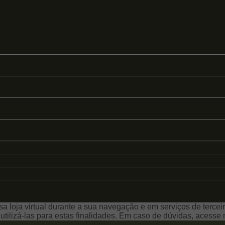
a loja virtual durante a sua navegação e em serviços de terceiro
e utilizá-las para estas finalidades. Em caso de dúvidas, acess