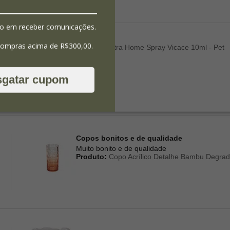
o em receber comunicações.
compras acima de R$300,00.
Produto:
Amostra Home Spray Vicace 10ml - Pet
sgatar cupom
Copos bonitos e de qualidade
Muito bonito e de qualidade
Produto:
Copo Acrílico Detalhe Bambu Degrad