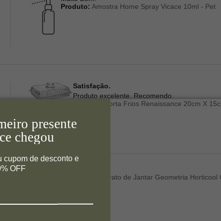
Produto:
Amostra Home Spray Vicace 10ml - Pet
Satisfação.
Produto excelente. Recomendo.
Produto:
Porta Frios Renaissance 20cm X 15cm
meiro presente
ce chegou
u cupom de desconto e
10% OFF
Produto:
Prato de Jantar Geometria Horticool 