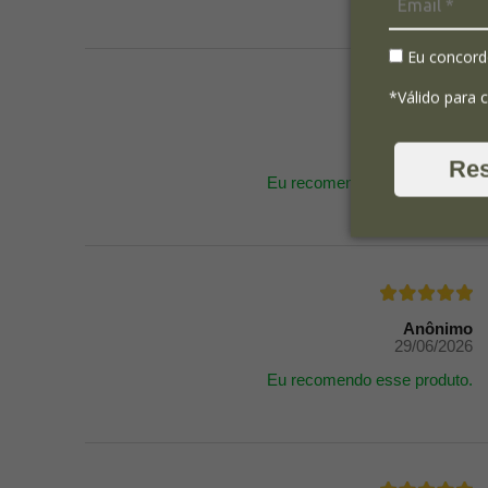
Eu concord
*Válido para 
Giuliano B.
29/06/2026
Re
Eu recomendo esse produto.
Anônimo
29/06/2026
Eu recomendo esse produto.