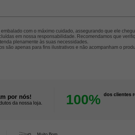
a embalado com o máximo cuidado, assegurando que ele chegue
cluídas em nossa responsabilidade. Recomendamos que verifiqu
 atenda plenamente às suas necessidades.
tos são apenas para fins ilustrativos e não acompanham o prod
100%
dos clientes
am por nós!
dutos da nossa loja.
Muito Bom.