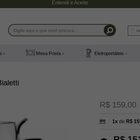
Entendi e Aceito
Li
-1408
s
Mesa Posta
Eletroportáteis
) 991831408
mail.com
ialetti
R$ 159,00
1x
de
R$ 15
R$ 15