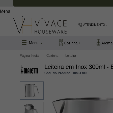
Menu
ATENDIMENTO
(48) 99183
Menu
Cozinha
Aroma
(48
Página Inicial
Cozinha
Leiteira
vivacefloripa@hot
Leiteira em Inox 300ml - B
Cod. do Produto: 10461300