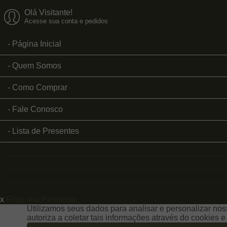
Olá Visitante!
Acesse sua conta e pedidos
Página Inicial
Quem Somos
Como Comprar
Fale Conosco
Lista de Presentes
x
Filtre sua Pesquisa:
Utilizamos seus dados para analisar e personalizar noss
autoriza a coletar tais informações através do cookies 