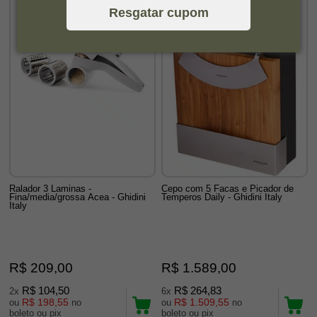
Resgatar cupom
Ralador 3 Laminas -
Cepo com 5 Facas e Picador de
Fina/media/grossa Acea - Ghidini
Temperos Daily - Ghidini Italy
Italy
R$ 209,00
R$ 1.589,00
R$ 104,50
R$ 264,83
2x
6x
R$ 198,55
R$ 1.509,55
ou
no
ou
no
boleto ou pix
boleto ou pix