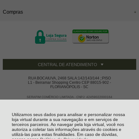
Compras
CENTRAL DE ATENDIMENTO
RUA BOCAIUVA, 2468 SALA:142/143/144 ;:PISO
L1 - Beiramar Shopping Centro CEP 88015-902 -
FLORIANÓPOLIS - SC
SERAFIM COMÉRCIO LIMITADA - CNPJ: 42459022000164
Todos os direitos reservados
-
Vivace House Ware
-
2026
Utilizamos seus dados para analisar e personalizar nossa
loja virtual durante a sua navegação e em serviços de
terceiros parceiros. Ao navegar pela loja virtual, você nos
autoriza a coletar tais informações através do cookies e
utilizá-las para estas finalidades. Em caso de dúvidas,