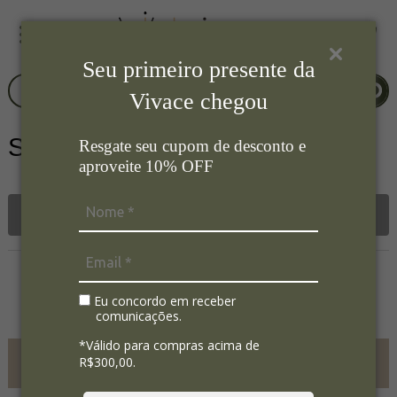
Seu primeiro presente da
Vivace chegou
Saia de arvore
Resgate seu cupom de desconto e
aproveite 10% OFF
Filtrar
Nenhum registro encontrado.
Eu concordo em receber
comunicações.
*Válido para compras acima de
FRETE GRÁTIS ACIMA DE
R$300,00.
R$700,00
SC SP PR RS RJ MG