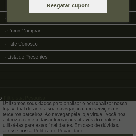
Página Inicial
Resgatar cupom
Quem Somos
Como Comprar
Fale Conosco
Lista de Presentes
x
Filtre sua Pesquisa:
Utilizamos seus dados para analisar e personalizar nossa
loja virtual durante a sua navegação e em serviços de
terceiros parceiros. Ao navegar pela loja virtual, você nos
autoriza a coletar tais informações através do cookies e
utilizá-las para estas finalidades. Em caso de dúvidas,
acesse nossa
Política de Privacidade