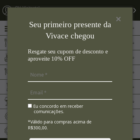
Olá Visitante!
Acesse sua conta e pedidos
Seu primeiro presente da
Menu
Vivace chegou
Cozinha
Resgate seu cupom de desconto e
Aromas
aproveite 10% OFF
Mesa Posta
Eletroportáteis
Bar
Eu concordo em receber
comunicações.
Marcas
*Válido para compras acima de
R$300,00.
Sale