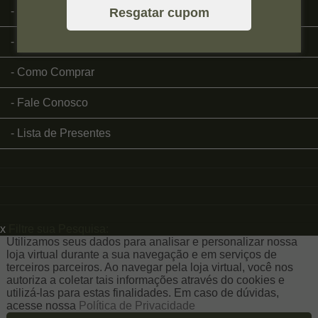
Página Inicial
Resgatar cupom
Quem Somos
Como Comprar
Fale Conosco
Lista de Presentes
x
Filtre sua Pesquisa:
Utilizamos seus dados para analisar e personalizar nossa
loja virtual durante a sua navegação e em serviços de
terceiros parceiros. Ao navegar pela loja virtual, você nos
autoriza a coletar tais informações através do cookies e
utilizá-las para estas finalidades. Em caso de dúvidas,
acesse nossa
Política de Privacidade