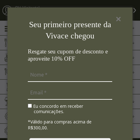
Olá Visitante!
Acesse sua conta e pedidos
Seu primeiro presente da
Menu
Vivace chegou
Cozinha
Resgate seu cupom de desconto e
Aromas
aproveite 10% OFF
Mesa Posta
Eletroportáteis
Bar
Eu concordo em receber
comunicações.
Marcas
*Válido para compras acima de
R$300,00.
Sale