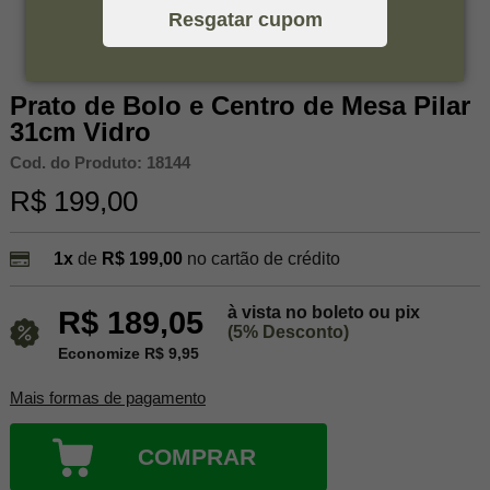
Resgatar cupom
Prato de Bolo e Centro de Mesa Pilar
31cm Vidro
Cod. do Produto: 18144
R$ 199,00
1x
de
R$ 199,00
no cartão de crédito
à vista no boleto ou pix
R$ 189,05
(5% Desconto)
Economize R$ 9,95
Mais formas de pagamento
COMPRAR