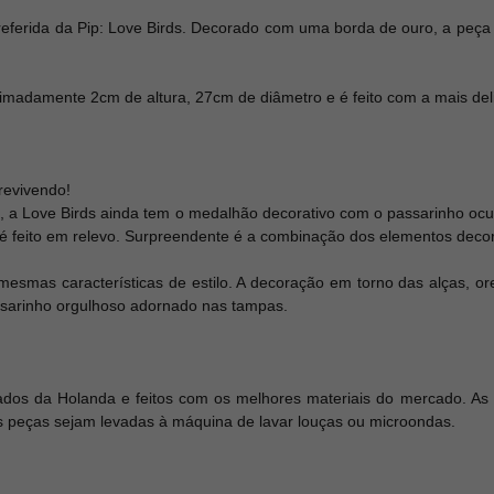
referida da Pip: Love Birds. Decorado com uma borda de ouro, a peç
ximadamente 2cm de altura, 27cm de diâmetro e é feito com a mais del
 revivendo!
 a Love Birds ainda tem o medalhão decorativo com o passarinho ocu
é feito em relevo. Surpreendente é a combinação dos elementos decor
esmas características de estilo. A decoração em torno das alças, o
ssarinho orgulhoso adornado nas tampas.
tados da Holanda e feitos com os melhores materiais do mercado. As
 as peças sejam levadas à máquina de lavar louças ou microondas.