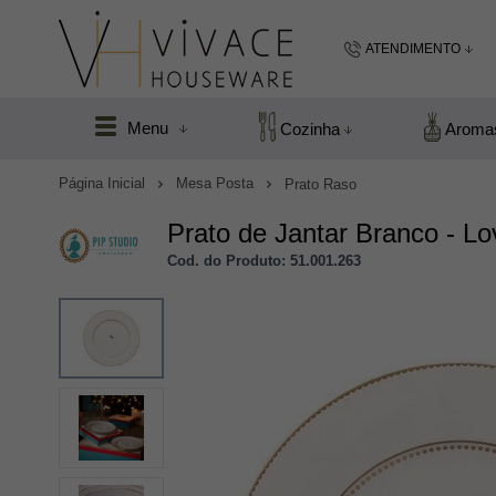
ATENDIMENTO
(48) 99183
Menu
Cozinha
Aroma
(48
Página Inicial
Mesa Posta
Prato Raso
vivacefloripa@hot
Prato de Jantar Branco - Lov
Cod. do Produto: 51.001.263