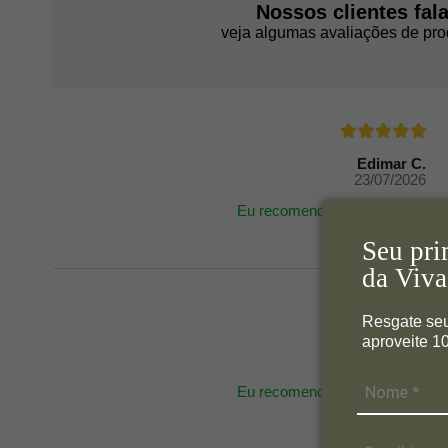
Nossos clientes fal
veja algumas avaliações de pro
Edimar C.
23/07/2026
Eu recomendo esse produto.
Seu pri
da Viva
Resgate se
aproveite 
Edimar C.
23/07/2026
Eu recomendo esse produto.