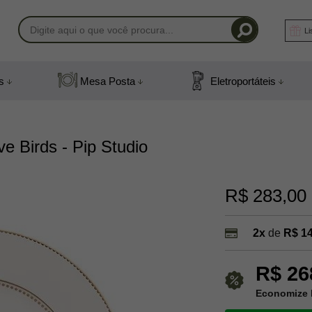
Li
-1408
s
Mesa Posta
Eletroportáteis
) 991831408
mail.com
e Birds - Pip Studio
R$ 283,00
2x
de
R$ 1
R$ 26
Economize 