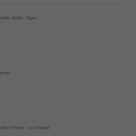
sette Verde - Egan
euset
omilho Thyme - Le Creuset