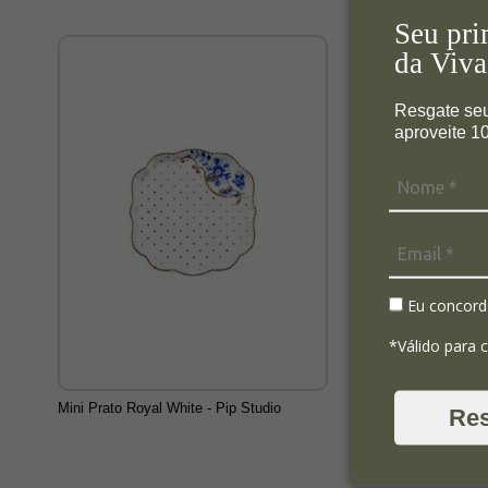
Seu pri
da Viva
Resgate se
aproveite 
Eu concord
*Válido para 
Mini Prato Royal White - Pip Studio
Re