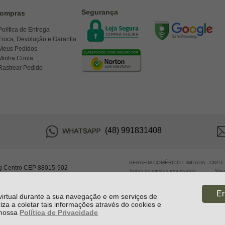
Segurança
ompras
Política de Entrega
Troca, Devolução e Garantia
Meus Pedidos
Minha Conta
Rastrear Pedido
(48) 991831408
SERAFIM COMÉRCIO LIMITADA - CNPJ:
g Centro CEP 88015-902 -
Todos os direitos reservados
-
Viv
En
 virtual durante a sua navegação e em serviços de
riza a coletar tais informações através do cookies e
e nossa
Política de Privacidade