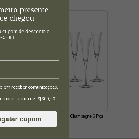
meiro presente
ce chegou
u cupom de desconto e
10% OFF
o em receber comunicações.
compras acima de R$300,00.
Taças de Cristal Liso Champagne 6 Pçs
sgatar cupom
150ml - Strauss