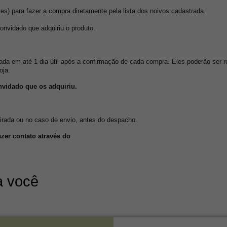
tes) para fazer a compra diretamente pela lista dos noivos cadastrada.
nvidado que adquiriu o produto.
da em até 1 dia útil após a confirmação de cada compra. Eles poderão ser ret
oja.
nvidado que os adquiriu.
tirada ou no caso de envio, antes do despacho.
azer contato através do
a você