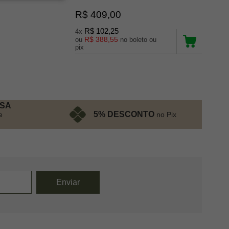
R$ 409,00
R$ 102,25
4x
R$ 388,55
ou
no boleto ou
pix
ESA
5% DESCONTO
no Pix
e