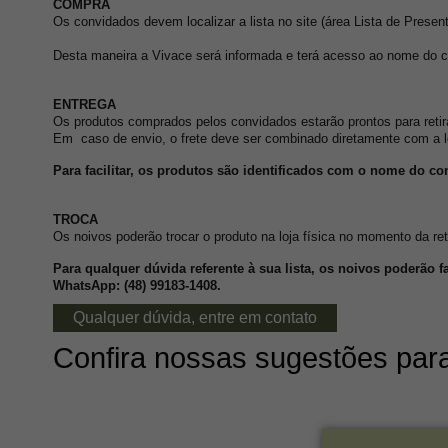
COMPRA
Os convidados devem localizar a lista no site (área Lista de Presen
Desta maneira a Vivace será informada e terá acesso ao nome do co
ENTREGA
Os produtos comprados pelos convidados estarão prontos para retira
Em caso de envio, o frete deve ser combinado diretamente com a l
Para facilitar, os produtos são identificados com o nome do co
TROCA
Os noivos poderão trocar o produto na loja física no momento da re
Para qualquer dúvida referente à sua lista, os noivos poderão f
WhatsApp: (48) 99183-1408.
Qualquer dúvida, entre em contato
Confira nossas sugestões par