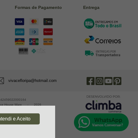
Formas de Pagamento
Entrega
vivacefloripa@hotmail.com
 42459022000164
ace House Ware
-
2026
tendi e Aceito