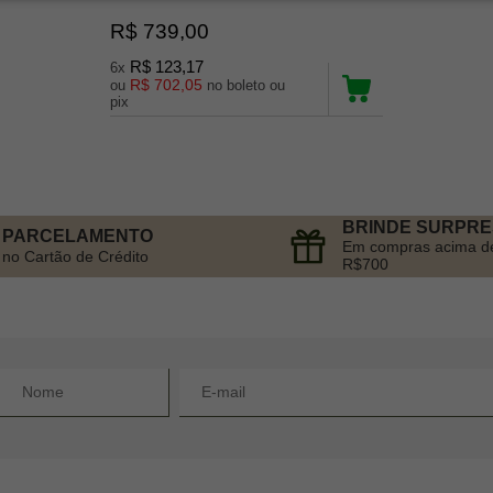
R$ 739,00
R$ 123,17
6x
R$ 702,05
ou
no boleto ou
pix
BRINDE SURPR
PARCELAMENTO
Em compras acima d
no Cartão de Crédito
R$700