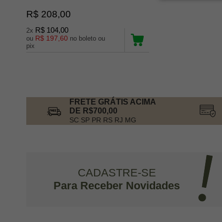
R$ 208,00
R$ 104,00
2x
R$ 197,60
ou
no boleto ou
pix
FRETE GRÁTIS ACIMA
DE R$700,00
SC SP PR RS RJ MG
CADASTRE-SE
Para Receber Novidades