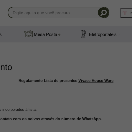
Li
-1408
s
Mesa Posta
Eletroportáteis
) 991831408
mail.com
nto
Regulamento Lista de presentes
Vivace House Ware
S
 incorporados à lista.
 contato com os noivos através do número de WhatsApp.