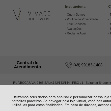
Institucional
C
Quem Somos
Política de Privacidade
Fale Conosco
Avaliações
Reclame Aqui
Central de
(48) 99183-1408
Atendimento
RUA BOCAIUVA, 2468 SALA:142/143/144 ;:PISO L1 - Beiramar Shoppin
FLORIANÓPOLIS - SC
Utilizamos seus dados para analisar e personalizar nossa loja
terceiros parceiros. Ao navegar pela loja virtual, você nos auto
utilizá-las para estas finalidades. Em caso de dúvidas, acess