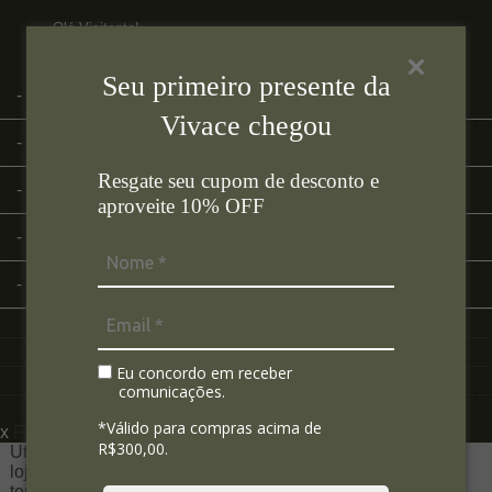
Olá Visitante!
Acesse sua conta e pedidos
Seu primeiro presente da
Página Inicial
Vivace chegou
Quem Somos
Resgate seu cupom de desconto e
Como Comprar
aproveite 10% OFF
Fale Conosco
Lista de Presentes
Eu concordo em receber
comunicações.
*Válido para compras acima de
x
Filtre sua Pesquisa:
R$300,00.
Utilizamos seus dados para analisar e personalizar nossa
loja virtual durante a sua navegação e em serviços de
terceiros parceiros. Ao navegar pela loja virtual, você nos