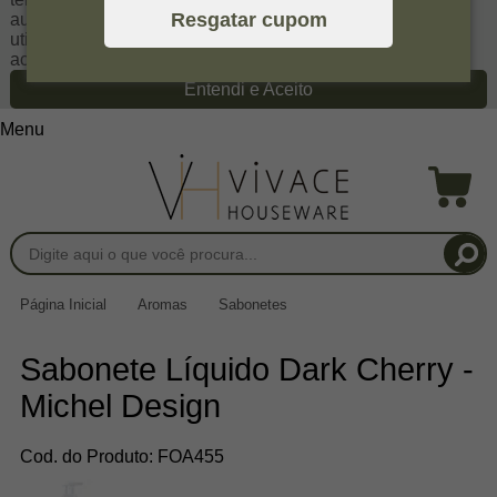
Resgatar cupom
autoriza a coletar tais informações através do cookies e
utilizá-las para estas finalidades. Em caso de dúvidas,
acesse nossa
Política de Privacidade
Entendi e Aceito
Menu
Página Inicial
Aromas
Sabonetes
Sabonete Líquido Dark Cherry -
Michel Design
Cod. do Produto: FOA455