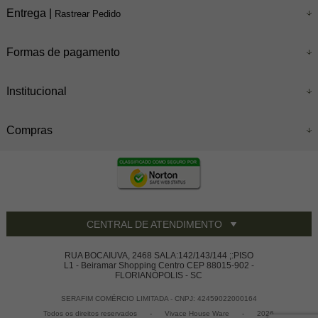
Entrega |
Rastrear Pedido
Formas de pagamento
Institucional
Compras
CENTRAL DE ATENDIMENTO
RUA BOCAIUVA, 2468 SALA:142/143/144 ;:PISO
L1 - Beiramar Shopping Centro CEP 88015-902 -
FLORIANÓPOLIS - SC
SERAFIM COMÉRCIO LIMITADA - CNPJ: 42459022000164
Todos os direitos reservados
-
Vivace House Ware
-
2026