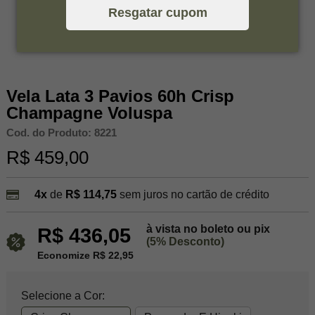
Resgatar cupom
Vela Lata 3 Pavios 60h Crisp
Champagne Voluspa
Cod. do Produto: 8221
R$ 459,00
4x
de
R$ 114,75
sem juros no cartão de crédito
à vista no boleto ou pix
R$ 436,05
(5% Desconto)
Economize R$ 22,95
Selecione a Cor: