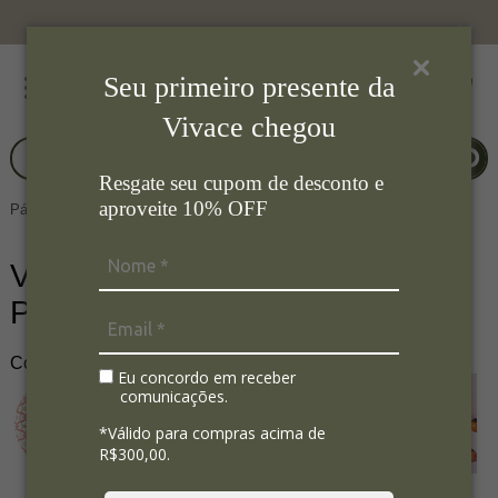
Seu primeiro presente da
Vivace chegou
Resgate seu cupom de desconto e
aproveite 10% OFF
Página Inicial
Aromas
Velas
Vela Lata 3 Pavios 60h Saijo
Persimmon
Cod. do Produto: 8122
Eu concordo em receber
comunicações.
*Válido para compras acima de
R$300,00.