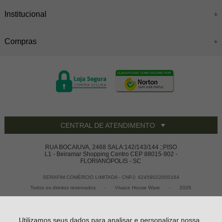
Institucional
Compras
CENTRAL DE ATENDIMENTO
RUA BOCAIUVA, 2468 SALA:142/143/144 ;:PISO
L1 - Beiramar Shopping Centro CEP 88015-902 -
FLORIANÓPOLIS - SC
SERAFIM COMÉRCIO LIMITADA - CNPJ: 42459022000164
Todos os direitos reservados
-
Vivace House Ware
-
2026
Utilizamos seus dados para analisar e personalizar nossa