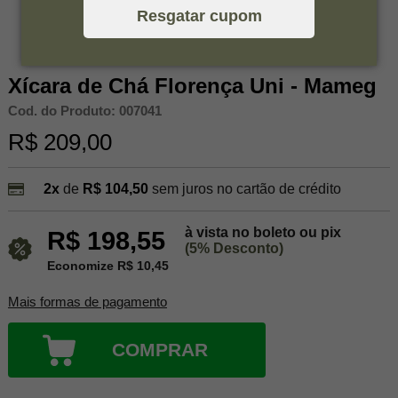
Resgatar cupom
Xícara de Chá Florença Uni - Mameg
Cod. do Produto: 007041
R$ 209,00
2x
de
R$ 104,50
sem juros no cartão de crédito
à vista no boleto ou pix
R$ 198,55
(5% Desconto)
Economize R$ 10,45
Mais formas de pagamento
COMPRAR