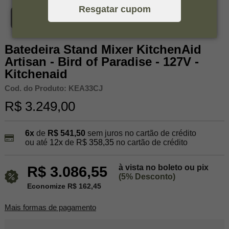
Resgatar cupom
Ver vídeo
Batedeira Stand Mixer KitchenAid
Artisan - Bird of Paradise - 127V -
Kitchenaid
Cod. do Produto: KEA33CJ
R$ 3.249,00
6x
de
R$ 541,50
sem juros no cartão de crédito
ou até
12x
de
R$ 358,35
no cartão de crédito
à vista no boleto ou pix
R$ 3.086,55
(5% Desconto)
Economize R$ 162,45
Mais formas de pagamento