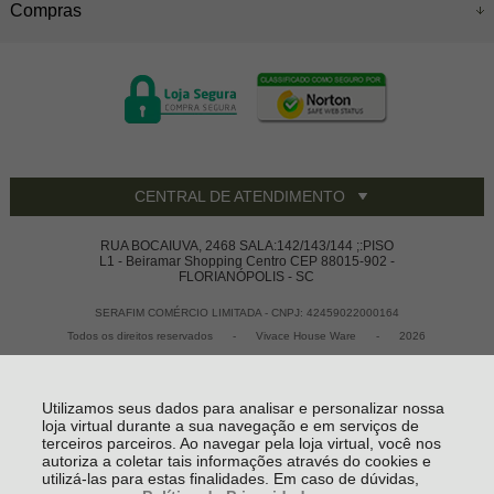
Compras
CENTRAL DE ATENDIMENTO
RUA BOCAIUVA, 2468 SALA:142/143/144 ;:PISO
L1 - Beiramar Shopping Centro CEP 88015-902 -
FLORIANÓPOLIS - SC
SERAFIM COMÉRCIO LIMITADA - CNPJ: 42459022000164
Todos os direitos reservados
-
Vivace House Ware
-
2026
Utilizamos seus dados para analisar e personalizar nossa
loja virtual durante a sua navegação e em serviços de
terceiros parceiros. Ao navegar pela loja virtual, você nos
autoriza a coletar tais informações através do cookies e
utilizá-las para estas finalidades. Em caso de dúvidas,