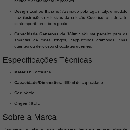
bebida e acabamento impecável.
Design Lúdico Italiano:
Assinado pela Egan Italy, o modelo
traz ilustrações exclusivas da coleção Cocoricò, unindo arte
contemporânea e bom gosto.
Capacidade Generosa de 380ml:
Volume perfeito para os
amantes de cafés longos, cappuccinos cremosos, chás
quentes ou deliciosos chocolates quentes.
Especificações Técnicas
Material:
Porcelana
Capacidade/Dimensões:
380ml de capacidade
Cor:
Verde
Origem:
Itália
Sobre a Marca
Com sede na Itália, a Egan Italy é reconhecida internacionalmente