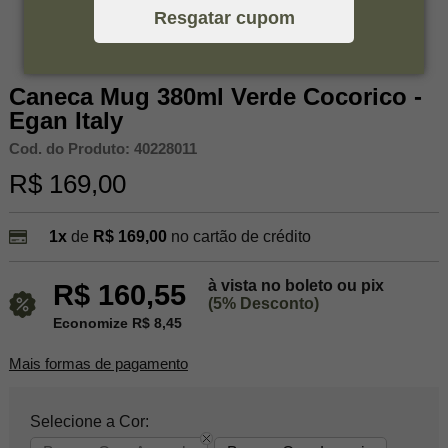
Resgatar cupom
Caneca Mug 380ml Verde Cocorico -
Egan Italy
Cod. do Produto: 40228011
R$ 169,00
1x
de
R$ 169,00
no cartão de crédito
à vista no boleto ou pix
R$ 160,55
(5% Desconto)
Economize R$ 8,45
Mais formas de pagamento
Selecione a Cor: