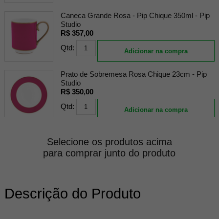
Caneca Grande Rosa - Pip Chique 350ml - Pip
Studio
R$ 357,00
Qtd:
Adicionar na compra
Prato de Sobremesa Rosa Chique 23cm - Pip
Studio
R$ 350,00
Qtd:
Adicionar na compra
Prato de Jantar Rosa - Pip Chique - Pip Studio
Selecione os produtos acima
R$ 477,00
para comprar junto do produto
Qtd:
Adicionar na compra
Descrição do Produto