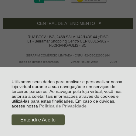
CENTRAL DE ATENDIMENTO
RUA BOCAIUVA, 2468 SALA:142/143/144 ;:PISO
L1 - Beiramar Shopping Centro CEP 88015-902 -
FLORIANÓPOLIS - SC
SERAFIM COMÉRCIO LIMITADA - CNPJ: 42459022000164
Todos os direitos reservados
-
Vivace House Ware
-
2026
Utilizamos seus dados para analisar e personalizar nossa
loja virtual durante a sua navegação e em serviços de
terceiros parceiros. Ao navegar pela loja virtual, você nos
autoriza a coletar tais informações através do cookies e
utilizá-las para estas finalidades. Em caso de dúvidas,
acesse nossa
Política de Privacidade
R$ 2.555,50
Entendi e Aceito
à vista no boleto ou pix
(5% Desconto)
COMPRAR
Economize R$ 134,50