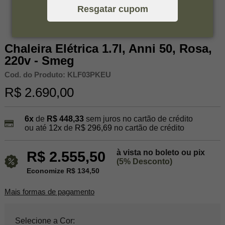
Resgatar cupom
Chaleira Elétrica 1.7l, Anni 50, Rosa,
220v - Smeg
Cod. do Produto: KLF03PKEU
R$ 2.690,00
6x
de
R$ 448,33
sem juros no cartão de crédito
ou até
12x
de
R$ 296,69
no cartão de crédito
à vista no boleto ou pix
R$ 2.555,50
(5% Desconto)
Economize R$ 134,50
Mais formas de pagamento
Selecione a Cor: