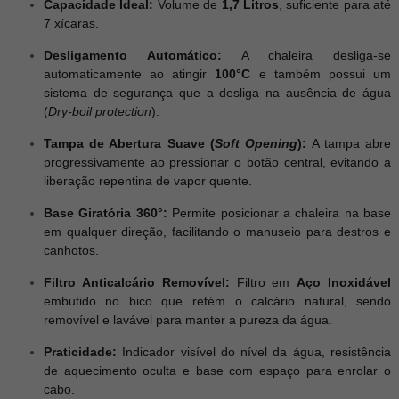
Capacidade Ideal:
Volume de
1,7 Litros
, suficiente para até
7 xícaras.
Desligamento Automático:
A chaleira desliga-se
automaticamente ao atingir
100°C
e também possui um
sistema de segurança que a desliga na ausência de água
(
Dry-boil protection
).
Tampa de Abertura Suave (
Soft Opening
):
A tampa abre
progressivamente ao pressionar o botão central, evitando a
liberação repentina de vapor quente.
Base Giratória 360°:
Permite posicionar a chaleira na base
em qualquer direção, facilitando o manuseio para destros e
canhotos.
Filtro Anticalcário Removível:
Filtro em
Aço Inoxidável
embutido no bico que retém o calcário natural, sendo
removível e lavável para manter a pureza da água.
Praticidade:
Indicador visível do nível da água, resistência
de aquecimento oculta e base com espaço para enrolar o
cabo.