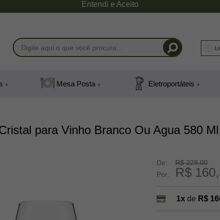
Entendi e Aceito
Li
-1408
s
Mesa Posta
Eletroportáteis
) 991831408
mail.com
Cristal para Vinho Branco Ou Agua 580 Ml
De:
R$ 229,00
R$ 160,
Por:
1x
de
R$ 16