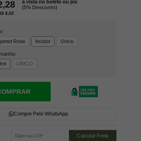
à vista no boleto ou pix
2,28
(5% Desconto)
$ 8,02
r:
gamot Rose
Incolor
Unico
amanho:
0ml
UNICO
COMPRAR
Compre Pelo WhatsApp
e