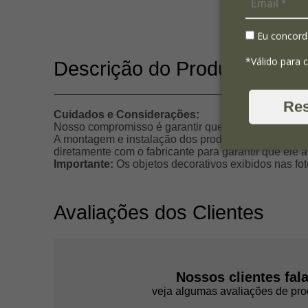
Eu concord
*Válido para 
Descrição do Produto
Re
Cuidados e Considerações:
Nosso compromisso é garantir que seu produto sej
A montagem e instalação dos produtos não estão in
diretamente com o fabricante para garantir que ele
Importante:
Os objetos decorativos exibidos nas fo
Avaliações dos Clientes
Nossos clientes fal
veja algumas avaliações de pro