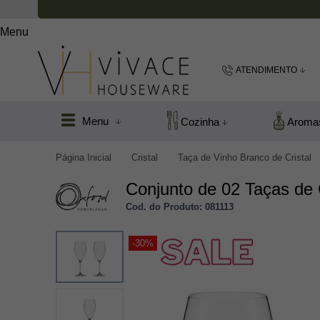
Menu
ATENDIMENTO
(48) 99183
Menu
Cozinha
Aroma
(48
Página Inicial
Cristal
Taça de Vinho Branco de Cristal
vivacefloripa@hot
Conjunto de 02 Taças de 
Cod. do Produto: 081113
-30%