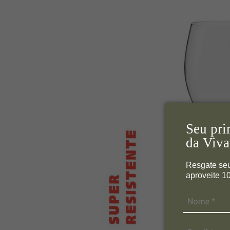
Seu pri
da Viva
Resgate se
aproveite 