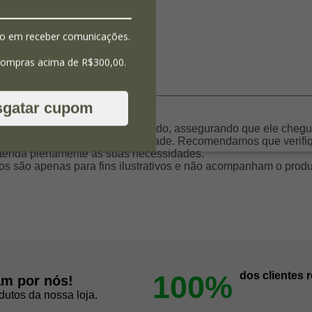
o em receber comunicações.
compras acima de R$300,00.
sgatar cupom
a embalado com o máximo cuidado, assegurando que ele chegue
cluídas em nossa responsabilidade. Recomendamos que verifiqu
 atenda plenamente às suas necessidades.
tos são apenas para fins ilustrativos e não acompanham o prod
100%
dos clientes
am por nós!
dutos da nossa loja.