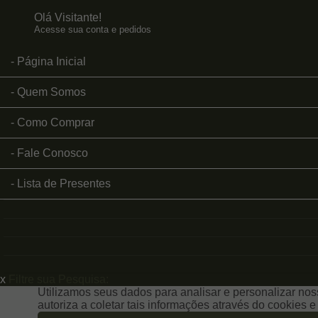
Olá Visitante!
Acesse sua conta e pedidos
Página Inicial
Quem Somos
Como Comprar
Fale Conosco
Lista de Presentes
x
Filtre sua Pesquisa:
Utilizamos seus dados para analisar e personalizar noss
autoriza a coletar tais informações através do cookies 