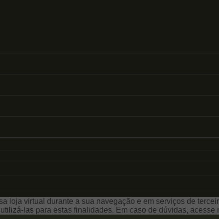
a loja virtual durante a sua navegação e em serviços de terceiro
e utilizá-las para estas finalidades. Em caso de dúvidas, acess