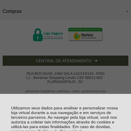
Compras
CENTRAL DE ATENDIMENTO
RUA BOCAIUVA, 2468 SALA:142/143/144 ;:PISO
L1 - Beiramar Shopping Centro CEP 88015-902 -
FLORIANÓPOLIS - SC
SERAFIM COMÉRCIO LIMITADA - CNPJ: 42459022000164
Todos os direitos reservados
-
Vivace House Ware
-
2026
Utilizamos seus dados para analisar e personalizar nossa
loja virtual durante a sua navegação e em serviços de
terceiros parceiros. Ao navegar pela loja virtual, você nos
autoriza a coletar tais informações através do cookies e
utilizá-las para estas finalidades. Em caso de dúvidas,