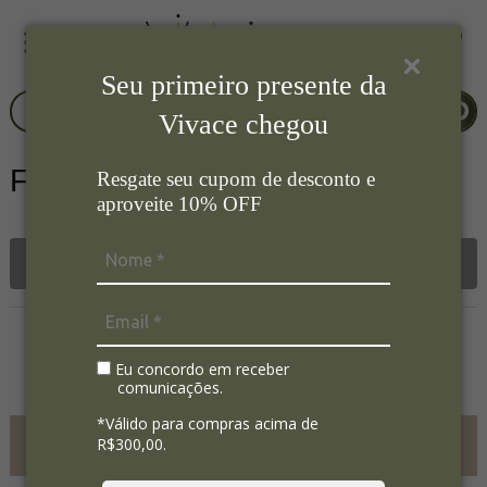
Seu primeiro presente da
Vivace chegou
Ferro de Passar
Resgate seu cupom de desconto e
aproveite 10% OFF
Filtrar
Nenhum registro encontrado.
Eu concordo em receber
comunicações.
*Válido para compras acima de
FRETE GRÁTIS ACIMA DE
R$300,00.
R$700,00
SC SP PR RS RJ MG