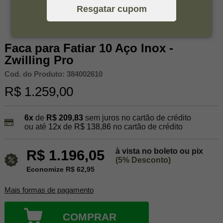
Resgatar cupom
Faca para Fatiar 10 Aço Inox -
Zwilling Pro
Cod. do Produto: 384002610
R$ 1.259,00
6x
de
R$ 209,83
sem juros no cartão de crédito
ou até
12x
de
R$ 138,86
no cartão de crédito
à vista no boleto ou pix
R$ 1.196,05
(5% Desconto)
Economize R$ 62,95
Mais formas de pagamento
COMPRAR