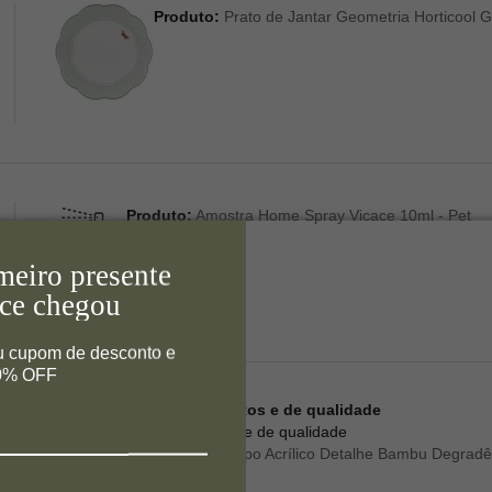
Produto:
Prato de Jantar Geometria Horticool G
Produto:
Amostra Home Spray Vicace 10ml - Pet
meiro presente
ce chegou
u cupom de desconto e
10% OFF
Copos bonitos e de qualidade
Muito bonito e de qualidade
Produto:
Copo Acrílico Detalhe Bambu Degradê