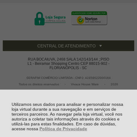
CENTRAL DE ATENDIMENTO
RUA BOCAIUVA, 2468 SALA:142/143/144 ;:PISO
L1 - Beiramar Shopping Centro CEP 88015-902 -
FLORIANÓPOLIS - SC
SERAFIM COMÉRCIO LIMITADA - CNPJ: 42459022000164
Todos os direitos reservados
-
Vivace House Ware
-
2026
Utilizamos seus dados para analisar e personalizar nossa
loja virtual durante a sua navegação e em serviços de
terceiros parceiros. Ao navegar pela loja virtual, você nos
autoriza a coletar tais informações através do cookies e
utilizá-las para estas finalidades. Em caso de dúvidas,
acesse nossa
Política de Privacidade