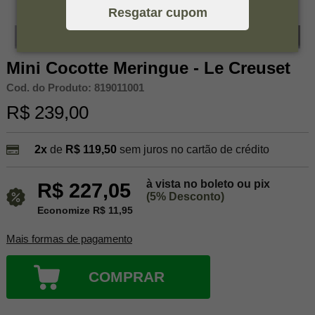
Resgatar cupom
Mini Cocotte Meringue - Le Creuset
Cod. do Produto: 819011001
R$ 239,00
2x
de
R$ 119,50
sem juros no cartão de crédito
à vista no boleto ou pix
R$ 227,05
(5% Desconto)
Economize R$ 11,95
Mais formas de pagamento
COMPRAR