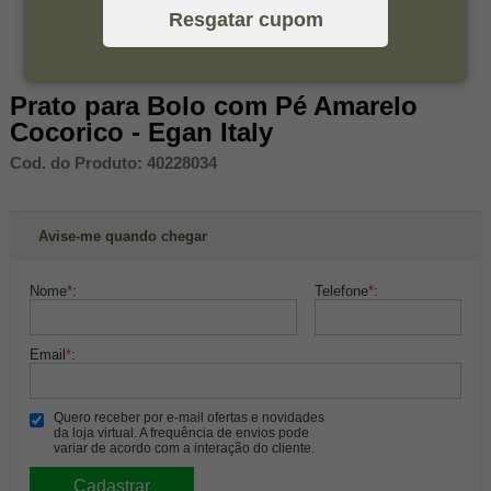
Resgatar cupom
Prato para Bolo com Pé Amarelo
Cocorico - Egan Italy
Cod. do Produto: 40228034
Avise-me quando chegar
Nome
*
:
Telefone
*
:
Email
*
:
Quero receber por e-mail ofertas e novidades
da loja virtual. A frequência de envios pode
variar de acordo com a interação do cliente.