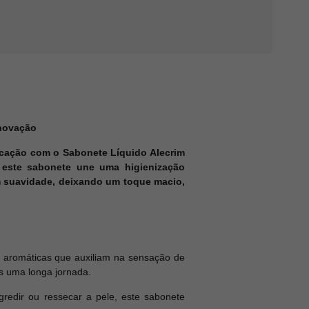
enovação
ticação com o Sabonete Líquido Alecrim
, este sabonete une uma higienização
om suavidade, deixando um toque macio,
s aromáticas que auxiliam na sensação de
ós uma longa jornada.
edir ou ressecar a pele, este sabonete