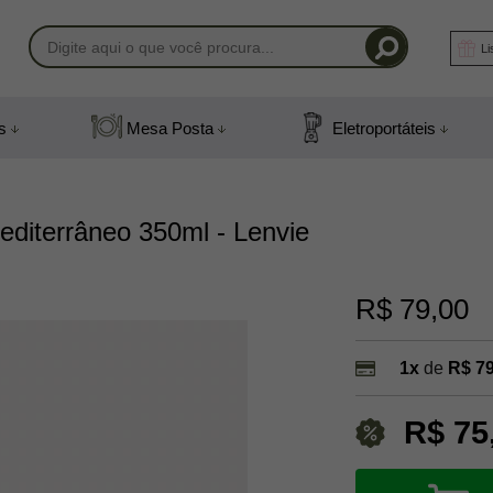
Li
-1408
s
Mesa Posta
Eletroportáteis
) 991831408
mail.com
editerrâneo 350ml - Lenvie
R$ 79,00
1x
de
R$ 79
R$ 75