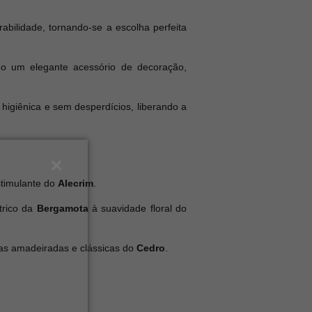
bilidade, tornando-se a escolha perfeita
 um elegante acessório de decoração,
higiênica e sem desperdícios, liberando a
stimulante do
Alecrim
.
trico da
Bergamota
à suavidade floral do
tas amadeiradas e clássicas do
Cedro
.