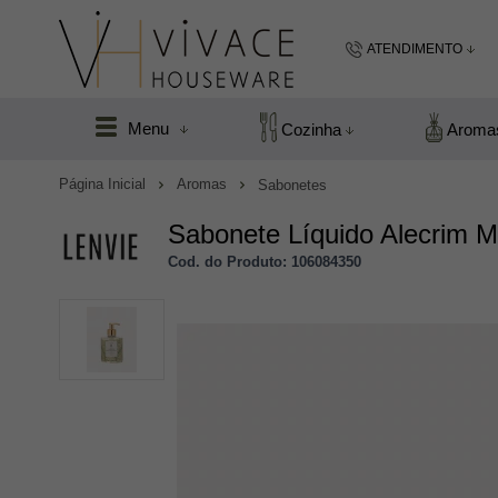
ATENDIMENTO
(48) 99183
Menu
Cozinha
Aroma
(48
Página Inicial
Aromas
Sabonetes
vivacefloripa@hot
Sabonete Líquido Alecrim M
Cod. do Produto: 106084350