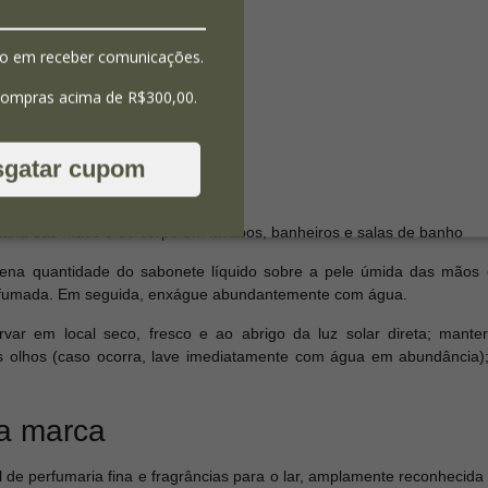
râneo
o em receber comunicações.
mático
compras acima de R$300,00.
sgatar cupom
álvula dosadora (pump)
iária das mãos e do corpo em lavabos, banheiros e salas de banho
na quantidade do sabonete líquido sobre a pele úmida das mãos 
fumada. Em seguida, enxágue abundantemente com água.
ar em local seco, fresco e ao abrigo da luz solar direta; mante
s olhos (caso ocorra, lave imediatamente com água em abundância);
a marca
e perfumaria fina e fragrâncias para o lar, amplamente reconhecida po