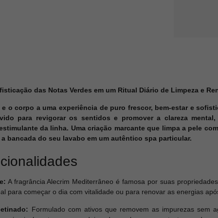
Sofisticação das Notas Verdes em um Ritual Diário de Limpeza e R
s e o corpo a uma experiência de puro frescor, bem-estar e sofis
vido para revigorar os sentidos e promover a clareza mental
e estimulante da linha. Uma criação marcante que limpa a pele c
a bancada do seu lavabo em um autêntico spa particular.
ncionalidades
e:
A fragrância Alecrim Mediterrâneo é famosa por suas propriedade
deal para começar o dia com vitalidade ou para renovar as energias ap
etinado:
Formulado com ativos que removem as impurezas sem agr