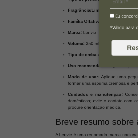
Fragrância/Linha:
Alecrim Mediter
Eu concord
Família Olfativa:
Verde, Floral, Aro
*Válido para 
Marca:
Lenvie
Volume:
350 ml
Re
Tipo de embalagem:
Frasco com v
Uso recomendado:
Higienização d
Modo de usar:
Aplique uma peque
formar uma espuma cremosa e per
Cuidados e manutenção:
Conserv
domésticos; evite o contato com o
procure orientação médica.
Breve resumo sobre 
A Lenvie é uma renomada marca nacional d