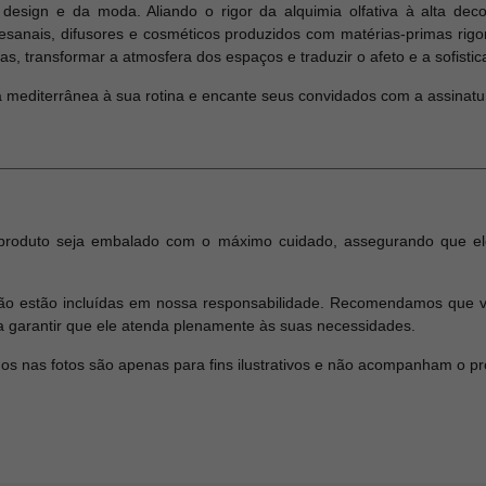
sign e da moda. Aliando o rigor da alquimia olfativa à alta dec
tesanais, difusores e cosméticos produzidos com matérias-primas ri
as, transformar a atmosfera dos espaços e traduzir o afeto e a sofist
a mediterrânea à sua rotina e encante seus convidados com a assinatur
produto seja embalado com o máximo cuidado, assegurando que el
o estão incluídas em nossa responsabilidade. Recomendamos que ver
a garantir que ele atenda plenamente às suas necessidades.
dos nas fotos são apenas para fins ilustrativos e não acompanham o p