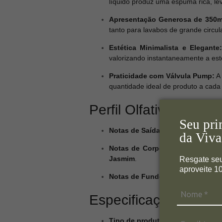
líquido produz uma espuma rica, le
Apresentação Generosa de 350m
tanto para lavabos de grande circul
Estética Minimalista e Elegante:
valorizando instantaneamente a est
Praticidade com Válvula Pump:
A 
quantidade ideal de produto a cada
Perfil Olfativo Aromát
Seu pri
Notas de Saída:
Uma abertura inten
da Viva
Notas de Corpo:
O coração da fra
Jasmim
.
Resgate se
aproveite 
Notas de Fundo:
Uma base elegante
Especificações Técn
Tipo de produto:
Sabonete líquido