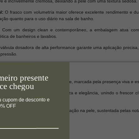
ve e incrivelmente cremosa, deixando a pele com uma textura sedosa.
l:
O frasco com volumetria maior oferece excelente rendimento e dura
ação quanto para o uso diário na sala de banho.
Com um design clean e contemporâneo, a embalagem atua como
ética de banheiros e lavabos.
válvula dosadora de alta performance garante uma aplicação precisa, 
 pressão.
ico
meiro presente
samente fresca, verde e purificante, marcada pela presença viva e e
ce chegou
grância se equilibra com delicadeza e elegância, unindo o frescor cí
u cupom de desconto e
10% OFF
, reconfortante e de excelente fixação na pele, sustentada pelas no
icas
 perfumado para mãos e corpo