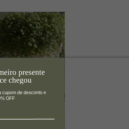
meiro presente
ce chegou
u cupom de desconto e
10% OFF