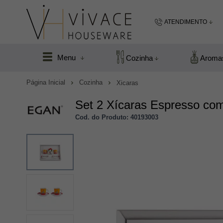
ATENDIMENTO
(48) 99183
Menu
Cozinha
Aroma
(48
Página Inicial
Cozinha
Xicaras
vivacefloripa@hot
Set 2 Xícaras Espresso com 
Cod. do Produto: 40193003