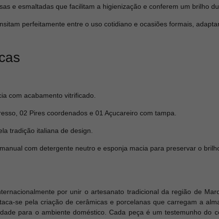
isas e esmaltadas que facilitam a higienização e conferem um brilho d
nsitam perfeitamente entre o uso cotidiano e ocasiões formais, adapta
icas
cia com acabamento vitrificado.
esso, 02 Pires coordenados e 01 Açucareiro com tampa.
a tradição italiana de design.
nual com detergente neutro e esponja macia para preservar o brilho
ternacionalmente por unir o artesanato tradicional da região de M
aca-se pela criação de cerâmicas e porcelanas que carregam a alma
ividade para o ambiente doméstico. Cada peça é um testemunho do