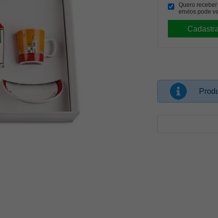
Quero receber p
envios pode va
Produ