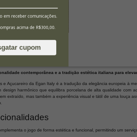
o em receber comunicações.
compras acima de R$300,00.
sgatar cupom
onalidade contemporânea e a tradição estética italiana para elev
s e Açucareiro da Egan Italy é a tradução da elegância europeia à m
m design harmônico que equilibra porcelana de alta qualidade com a
em extraído, mas também a experiência visual e tátil de uma louça ass
o.
ncionalidades
omplementa o jogo de forma estética e funcional, permitindo um servi