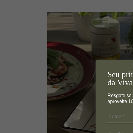
Seu pri
da Viva
Resgate se
aproveite 