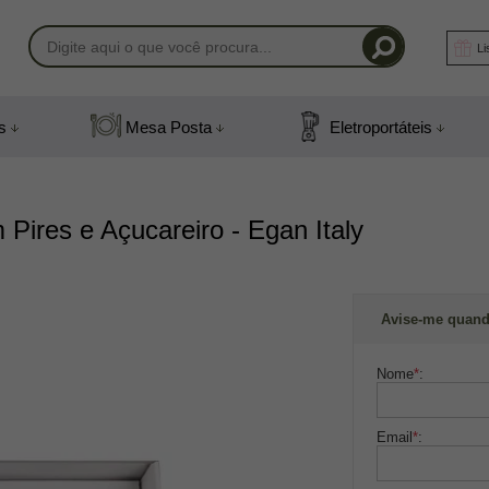
Li
-1408
s
Mesa Posta
Eletroportáteis
) 991831408
mail.com
Pires e Açucareiro - Egan Italy
Avise-me quand
Nome
*
:
Email
*
: