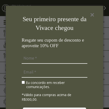
Olá Visitante!
Acesse sua conta e pedidos
Seu primeiro presente da
Menu
Vivace chegou
Cozinha
Resgate seu cupom de desconto e
Aromas
aproveite 10% OFF
Mesa Posta
Eletroportáteis
Bar
Eu concordo em receber
comunicações.
Marcas
*Válido para compras acima de
R$300,00.
Sale