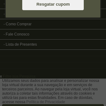
Página Inicial
Resgatar cupom
Quem Somos
Como Comprar
Fale Conosco
Lista de Presentes
x
Filtre sua Pesquisa:
Utilizamos seus dados para analisar e personalizar nossa
loja virtual durante a sua navegação e em serviços de
terceiros parceiros. Ao navegar pela loja virtual, você nos
autoriza a coletar tais informações através do cookies e
utilizá-las para estas finalidades. Em caso de dúvidas,
acesse nossa
Política de Privacidade